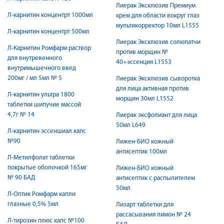
Лиерак Эксклюзив Премиум
Л-карнитин концентрт 1000мл
крем для области вокруг глаз
мультикорректор 10мл L1555
Л-карнитин концентрт 500мл
Лиерак Эксклюзив солюпатчи
Л-Карнитин Ромфарм раствор
против морщин №
для внутревенного
40+эссенция L1553
внутримышечного введ
200мг / мл 5мл № 5
Лиерак Эксклюзив сыворотка
для лица активная против
Л-карнитин ультра 1800
морщин 30мл L1552
таблетки шипучие массой
4,7г № 14
Лиерак эксфолиант для лица
50мл L649
Л-карнитин эссеншиал капс
№90
Лижен-БИО кожный
антисептик 100мл
Л-Метилфолат таблетки
покрытые оболочкой 165мг
Лижен-БИО кожный
№ 90 БАД
антисептик с распылителем
50мл
Л-Оптик Ромфарм капли
глазные 0,5% 5мл
Лизарт таблетки для
рассасывания лимон № 24
Л-тирозин плюс капс №100