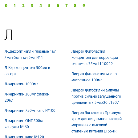
0
1
2
3
4
5
6
7
8
9
Л
Л-Дексопт капли глазные 1мг
Лиерак Фитоластил
/ мл+5мг / мл 5мл № 1
концентрат для коррекции
растяжек 75мл LL10029
Л-Кар концентрат 500мл в
ассорт
Лиерак Фитоластил масло
массажное 100мл
Л-карнитин 1000мл
Лиерак Фитофилин ампулы
Л-карнитин 300мг флакон
против сильно запущенного
20мл
целлюлита 7,5млх20 L1907
Л-карнитин 750мг капс №100
Лиерак Эксклюзив Премиум
крем для лица заполняющий
Л-карнитин QNT 500мг
морщины с высокой
капсулы № 60
степенью питания L1554R
Л-карнитин капс №120