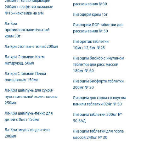
200мл+ гель очищающий
рассасывания №30
200мл+ салфетки влажные
№15+наклейка на а/м
Лизодерм крем 15г
Ла-Кри
Лизоприм ЛОР таблетки для
противовоспалительный
рассасывания № 50
крем 30г
Лизоретик таблетки
Ла-кри стоп акне тоник 200мл
10мг+12,5мг №28
Ла-кри Стопакне Крем
Лизоцим биокор с инулином
матирующ. 50мл
таблетки для расс массой
180мг № 60
Ла-кри Стопакне Пенка
очищающая 150мл
Лизоцим Биофорте таблетки
200мг № 30
Ла-Кри шампунь для сухой/
чувствительной кожи головы
Лизоцим для горла со вкусом
250мл
ванили таблетки 024г № 50
Ла-Кри шампунь-пенка для
Лизоцим таблетки 200мг №
детей с 0лет 150мл
50 БАД
Ла-Кри эмульсия для тела
Лизоцим таблетки для горла
200мл
массой 240мг № 30