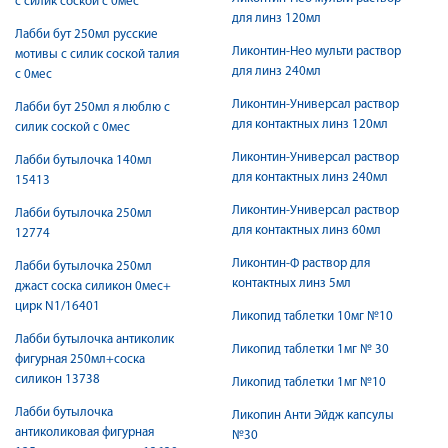
с силик соской с 0мес
для линз 120мл
Лабби бут 250мл русские
Ликонтин-Нео мульти раствор
мотивы с силик соской талия
для линз 240мл
с 0мес
Ликонтин-Универсал раствор
Лабби бут 250мл я люблю с
для контактных линз 120мл
силик соской с 0мес
Ликонтин-Универсал раствор
Лабби бутылочка 140мл
для контактных линз 240мл
15413
Ликонтин-Универсал раствор
Лабби бутылочка 250мл
для контактных линз 60мл
12774
Ликонтин-Ф раствор для
Лабби бутылочка 250мл
контактных линз 5мл
джаст соска силикон 0мес+
цирк N1/16401
Ликопид таблетки 10мг №10
Лабби бутылочка антиколик
Ликопид таблетки 1мг № 30
фигурная 250мл+соска
силикон 13738
Ликопид таблетки 1мг №10
Лабби бутылочка
Ликопин Анти Эйдж капсулы
антиколиковая фигурная
№30