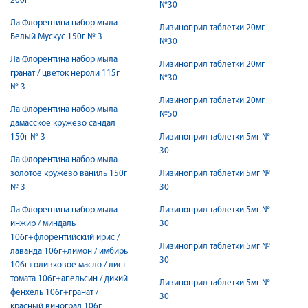
200г
№30
Ла Флорентина набор мыла
Лизиноприл таблетки 20мг
Белый Мускус 150г № 3
№30
Ла Флорентина набор мыла
Лизиноприл таблетки 20мг
гранат / цветок нероли 115г
№30
№ 3
Лизиноприл таблетки 20мг
Ла Флорентина набор мыла
№50
дамасское кружево сандал
150г № 3
Лизиноприл таблетки 5мг №
30
Ла Флорентина набор мыла
золотое кружево ваниль 150г
Лизиноприл таблетки 5мг №
№ 3
30
Ла Флорентина набор мыла
Лизиноприл таблетки 5мг №
инжир / миндаль
30
106г+флорентийский ирис /
Лизиноприл таблетки 5мг №
лаванда 106г+лимон / имбирь
30
106г+оливковое масло / лист
томата 106г+апельсин / дикий
Лизиноприл таблетки 5мг №
фенхель 106г+гранат /
30
красный виноград 106г