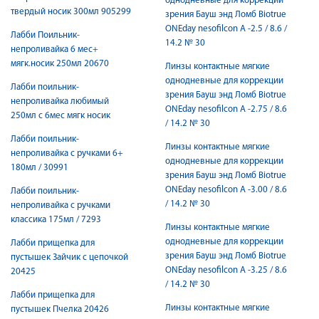
однодневные для коррекции
твердый носик 300мл 905299
зрения Бауш энд Ломб Biotrue
ONEday nesofilcon A -2.5 / 8.6 /
Лабби Поильник-
14.2 № 30
непроливайка 6 мес+
мягк.носик 250мл 20670
Линзы контактные мягкие
однодневные для коррекции
Лабби поильник-
зрения Бауш энд Ломб Biotrue
непроливайка любимый
ONEday nesofilcon A -2.75 / 8.6
250мл с 6мес мягк носик
/ 14.2 № 30
Лабби поильник-
Линзы контактные мягкие
непроливайка с ручками 6+
однодневные для коррекции
180мл / 30991
зрения Бауш энд Ломб Biotrue
ONEday nesofilcon A -3.00 / 8.6
Лабби поильник-
/ 14.2 № 30
непроливайка с ручками
классика 175мл / 7293
Линзы контактные мягкие
однодневные для коррекции
Лабби прищепка для
зрения Бауш энд Ломб Biotrue
пустышек Зайчик с цепочкой
ONEday nesofilcon A -3.25 / 8.6
20425
/ 14.2 № 30
Лабби прищепка для
Линзы контактные мягкие
пустышек Пчелка 20426