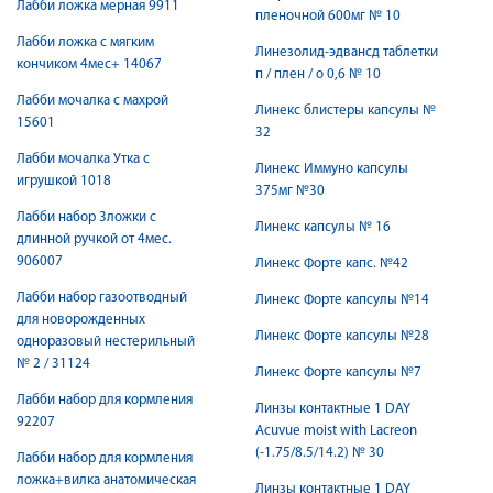
Лабби ложка мерная 9911
пленочной 600мг № 10
Лабби ложка с мягким
Линезолид-эдвансд таблетки
кончиком 4мес+ 14067
п / плен / о 0,6 № 10
Лабби мочалка с махрой
Линекс блистеры капсулы №
15601
32
Лабби мочалка Утка с
Линекс Иммуно капсулы
игрушкой 1018
375мг №30
Лабби набор 3ложки с
Линекс капсулы № 16
длинной ручкой от 4мес.
906007
Линекс Форте капс. №42
Лабби набор газоотводный
Линекс Форте капсулы №14
для новорожденных
Линекс Форте капсулы №28
одноразовый нестерильный
№ 2 / 31124
Линекс Форте капсулы №7
Лабби набор для кормления
Линзы контактные 1 DAY
92207
Acuvue moist with Lacreon
(-1.75/8.5/14.2) № 30
Лабби набор для кормления
ложка+вилка анатомическая
Линзы контактные 1 DAY