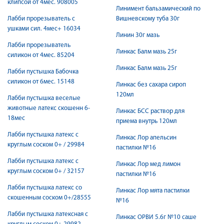
клипсой от 4мес. 908005
Линимент бальзамический по
Лабби прорезыватель с
Вишневскому туба 30г
ушками сил. 4мес+ 16034
Линин 30г мазь
Лабби прорезыватель
Линкас Балм мазь 25г
силикон от 4мес. 85204
Линкас Балм мазь 25г
Лабби пустышка Бабочка
силикон от 6мес. 15148
Линкас без сахара сироп
120мл
Лабби пустышка веселые
животные латекс скошенн 6-
Линкас БСС раствор для
18мес
приема внутрь 120мл
Лабби пустышка латекс с
Линкас Лор апельсин
круглым соском 0+ / 29984
пастилки №16
Лабби пустышка латекс с
Линкас Лор мед лимон
круглым соском 0+ / 32157
пастилки №16
Лабби пустышка латекс со
Линкас Лор мята пастилки
скошенным соском 0+/28555
№16
Лабби пустышка латексная с
Линкас ОРВИ 5.6г №10 саше