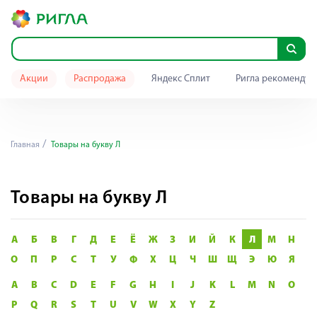
Акции
Распродажа
Яндекс Сплит
Ригла рекомендуе
Главная
Товары на букву Л
Товары на букву Л
А
Б
В
Г
Д
Е
Ё
Ж
З
И
Й
К
Л
М
Н
О
П
Р
С
Т
У
Ф
Х
Ц
Ч
Ш
Щ
Э
Ю
Я
A
B
C
D
E
F
G
H
I
J
K
L
M
N
O
P
Q
R
S
T
U
V
W
X
Y
Z