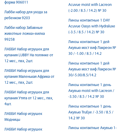
форма 906011
Acuvue moist with Lacreon
(-2.00 / 8.5 / 14.2) № 30
Лабби набор для ухода за
ребенком 9203
Линзы контактные 1 DAY
Acuvue Oasys with Hydraluxe
Лабби набор Забавные
(-3.5 / 8.5 / 14.2) № 30
животные ложка+вилка
99258
Линзы контактные 1 дей
Акувью мост виф Лакреон №
ЛАББИ Набор игрушек для
30 / -1.00 / 8.5 / 14.2
купания LUBBY На полянке от
12 мес., пвх, 2шт.
Линзы контактные 1 дей
Акувью мост виф Лакреон №
ЛАББИ Набор игрушек для
30/-5.00/8.5/14.2
купания Маленькая Африка от
12 мес., пвх, 2шт.
Линзы контактные 1 день
Акувью moist with Lacreon /
ЛАББИ Набор игрушек для
-3.50 / 8.5 / 14.2 № 30
купания Утята от 12 мес., пвх,
4шт.
Линзы контактные 1 день
Акувью TruEye / -3.50 / 8.5 /
ЛАББИ Набор игрушек
14.2 № 30
Модницы
Линзы контактные Акувью 1-
ЛАББИ Набор игрушек