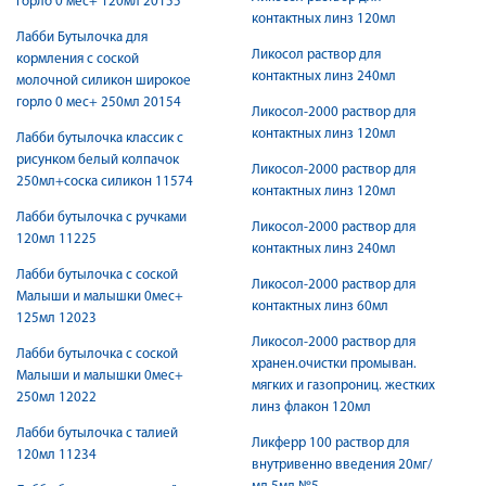
горло 0 мес+ 120мл 20155
контактных линз 120мл
Лабби Бутылочка для
Ликосол раствор для
кормления с соской
контактных линз 240мл
молочной силикон широкое
горло 0 мес+ 250мл 20154
Ликосол-2000 раствор для
контактных линз 120мл
Лабби бутылочка классик с
рисунком белый колпачок
Ликосол-2000 раствор для
250мл+соска силикон 11574
контактных линз 120мл
Лабби бутылочка с ручками
Ликосол-2000 раствор для
120мл 11225
контактных линз 240мл
Лабби бутылочка с соской
Ликосол-2000 раствор для
Малыши и малышки 0мес+
контактных линз 60мл
125мл 12023
Ликосол-2000 раствор для
Лабби бутылочка с соской
хранен.очистки промыван.
Малыши и малышки 0мес+
мягких и газопрониц. жестких
250мл 12022
линз флакон 120мл
Лабби бутылочка с талией
Ликферр 100 раствор для
120мл 11234
внутривенно введения 20мг/