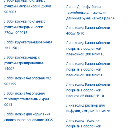
Лабби кружка поильник с
ручками мягкий носик 250мл
Линеа Дори футболка
902003
термобелье для женщин
длинный рукав черная р.M / 4
Лабби кружка поильник с
ручками твердый носик
Линезолид Канон таблетки
270мл 902015
400мг №10
Лабби кружка тренировочная
Линезолид Канон таблетки
2в1 15011
покрытые оболочкой
пленочной 200 мг.№ 10
Лабби кружка хедер с
ручками тренировочная
Линезолид Канон таблетки
15002
покрытые оболочкой
пленочной 300 мг.№ 10
Лабби ложка безопасная №2
902199
Линезолид Канон таблетки
покрытые оболочкой
Лабби ложка безопасная
пленочной 600мг № 10
термочувствительный край
0013
Линезолид раствор для
инфузий, 2мг / мл 300мл № 1
Лабби ложка для кормления
силиконовое основание 0035
Линезолид таблетки
покрытые оболочкой