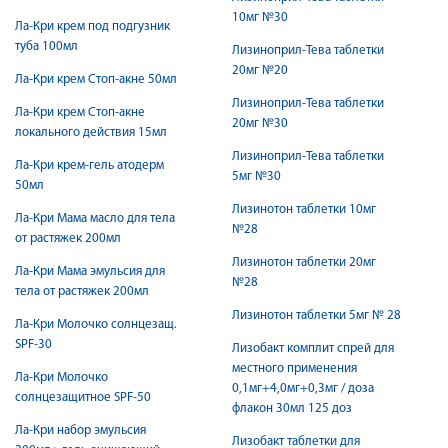
10мг №30
Ла-Кри крем под подгузник
туба 100мл
Лизиноприл-Тева таблетки
20мг №20
Ла-Кри крем Стоп-акне 50мл
Лизиноприл-Тева таблетки
Ла-Кри крем Стоп-акне
20мг №30
локального действия 15мл
Лизиноприл-Тева таблетки
Ла-Кри крем-гель атодерм
5мг №30
50мл
Лизинотон таблетки 10мг
Ла-Кри Мама масло для тела
№28
от растяжек 200мл
Лизинотон таблетки 20мг
Ла-Кри Мама эмульсия для
№28
тела от растяжек 200мл
Лизинотон таблетки 5мг № 28
Ла-Кри Молочко солнцезащ.
SPF-30
Лизобакт комплит спрей для
местного применения
Ла-Кри Молочко
0,1мг+4,0мг+0,3мг / доза
солнцезащитное SPF-50
флакон 30мл 125 доз
Ла-Кри набор эмульсия
Лизобакт таблетки для