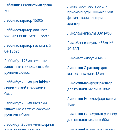
Лабазник вязолистный трава
Ликватирол раствор для
50г
приема внутрь 100мкг / 5мл
флакон 100мл / шприц /
Лабби аспиратор 15305
адаптер
Лабби аспиратор для носа
Ликолам капсулы 0,4г №60
чистый носик 0мес+ 16592
ЛикоМаст капсулы 458мг №
Лабби аспиратор назальный
30 БАД
0+ 13695
Ликомаст капсулы №30
Лабби бут 125мл веселые
животные с латекс соской с
Ликонтин С раствор для
ручками с 0мес
контактных линз 18мл
Лабби бут 250мл just lubby с
Ликонтин-Комфорт раствор
силик соской с ручками с
для контактных линз 18мл
0мес
Ликонтин-Нео комфорт капли
Лабби бут 250мл веселые
18мл
животные с латекс соской с
Ликонтин-Нео Мульти раствор
ручками с 0мес
для контактных линз 60мл
Лабби бут 250мл малышарики
Ликонтин-Нео мульти раствор