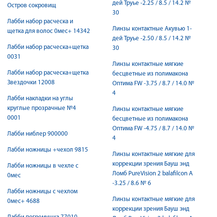
дей Труье -2.25 / 8.5 / 14.2 №
Остров сокровищ
30
Лабби набор расческа и
Линзы контактные Акувью 1-
щетка для волос 0мес+ 14342
дей Труье -2.50 / 8.5 / 14.2 №
Лабби набор расческа+щетка
30
0031
Линзы контактные мягкие
Лабби набор расческа+щетка
бесцветные из полимакона
Звездочки 12008
Оптима FW -3.75 / 8.7 / 14.0 №
4
Лабби накладки на углы
круглые прозрачные №4
Линзы контактные мягкие
0001
бесцветные из полимакона
Оптима FW -4.75 / 8.7 / 14.0 №
Лабби ниблер 900000
4
Лабби ножницы +чехол 9815
Линзы контактные мягкие для
коррекции зрения Бауш энд
Лабби ножницы в чехле с
Ломб PureVision 2 balafilcon A
0мес
-3.25 / 8.6 № 6
Лабби ножницы с чехлом
Линзы контактные мягкие для
0мес+ 4688
коррекции зрения Бауш энд