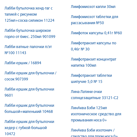
Лимфомиозот капли 30мл
Лабби бутылочка хенд-таг с
талией с рисунком
Лимфомиозот таблетки для
125мл+соска силикон 11224
рассасывания №50
Лабби бутылочка широкое
Лимфоток капсулы 0,41г №60
горло от 6мес. 250мл 901099
Лимфотранзит капсулы по
Лабби ватные палочки п/эт
0,46г № 30
№100 11143
Лимфотранзит концентрат
Лабби ершик / 16894
напитка 100мл
Лабби ершик для бутылочки /
Лимфотранзит таблетки
сосок 907399
шипучие 5,0 № 15
Лабби ершик для бутылочки
Лина Латини очки
9601
солнцезащитные 33121-C2
Лабби ершик для бутылочки
ЛинАква Бэби 125мл
большой+маленький 10468
изотоническое средство для
промывания носа 0+
Лабби ершик для бутылочки
хедер с губкой большой
ЛинАква Бэби изотонич /
10472
средство для пром.носа 0+