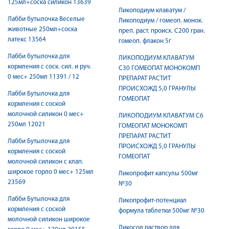
125мл+соска силикон 13639
Ликоподиум клаватум /
Лабби бутылочка Веселые
Ликоподиум / гомеоп. монок.
животные 250мл+соска
преп. раст. происх. С200 гран.
латекс 13564
гомеоп. флакон 5г
Лабби бутылочка для
ЛИКОПОДИУМ КЛАВАТУМ
кормления с соск. сил. и руч.
C30 ГОМЕОПАТ МОНОКОМП
0 мес+ 250мл 11391 / 12
ПРЕПАРАТ РАСТИТ
ПРОИСХОЖД 5,0 ГРАНУЛЫ
Лабби Бутылочка для
ГОМЕОПАТ
кормления с соской
молочной силикон 0 мес+
ЛИКОПОДИУМ КЛАВАТУМ C6
250мл 12021
ГОМЕОПАТ МОНОКОМП
ПРЕПАРАТ РАСТИТ
Лабби Бутылочка для
ПРОИСХОЖД 5,0 ГРАНУЛЫ
кормления с соской
ГОМЕОПАТ
молочной силикон с клап.
широкое горло 0 мес+ 125мл
Ликопрофит капсулы 500мг
23569
№30
Лабби Бутылочка для
Ликопрофит-потенциал
кормления с соской
формула таблетки 500мг №30
молочной силикон широкое
Ликосол раствор для