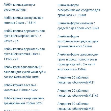
Лабби клипса для пуст
ЛинАква Форте
русские мотивы
гипертоничекое средство для
пром.носа 2+ 150мл
Лабби клипса для пустышек
котенок 0+мес / 15814
ЛинАква Форте изотонич /
средство для пром.носа 30мл
Лабби клипса-держатель для
пустышек мороженое 0+ /
ЛинАква Форте
28405 / 16
изотоническое средство для
промывания носа 125мл
Лабби клипса-держатель для
пустышек цепочка 0 мес+
ЛинАква Форте средство для
14422 / 24
пром. и орош. полости рта и
горла для детей с 2-х лет и
Лабби крем ланолиновый /
взр. аэрозоль 150мл
ланолин для сухой кожи губ и
сосков Мама лабби 10мл
Линдинет 20 таблетки
покрытые оболочкой №21
Лабби кружка веселые
животные 150мл с 6мес
Линдинет 20 таблетки
покрытые оболочкой №21х3
Лабби кружка непроливайка
тренировочная 200мл 0027
Линдинет 30 таблетки
покрытые оболочкой №21