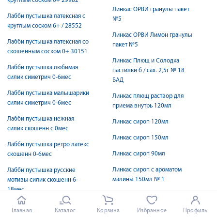
круглым соском 0+ 29982
Линкас ОРВИ гранулы пакет
Лабби пустышка латексная с
№5
круглым соском 6+ / 28552
Линкас ОРВИ Лимон гранулы
Лабби пустышка латексная со
пакет №5
скошенным соском 0+ 30151
Линкас Плющ и Солодка
Лабби пустышка любимая
пастилки б / сах. 2,5г № 18
силик симетрич 0-6мес
БАД
Лабби пустышка малышарики
Линкас плющ раствор для
силик симетрич 0-6мес
приема внутрь 120мл
Лабби пустышка нежная
Линкас сироп 120мл
силик скошенн с 0мес
Линкас сироп 150мл
Лабби пустышка ретро латекс
Линкас сироп 90мл
скошенн 0-6мес
Линкас сироп с ароматом
Лабби пустышка русские
малины 150мл № 1
мотивы силик скошенн 6-
18мес
Линкодез раствор для
контактных линз МК
Лабби сетка сменн для
Главная
Каталог
Корзина
Избранное
Профиль
многофункциональный 250мл
прикорма жуйка силикон 1шт