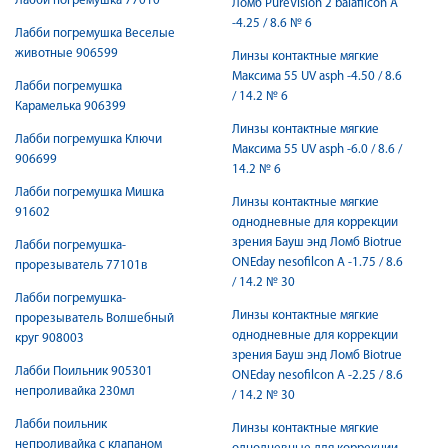
Лабби погремушка 77010
Ломб PureVision 2 balafilcon A
-4.25 / 8.6 № 6
Лабби погремушка Веселые
животные 906599
Линзы контактные мягкие
Максима 55 UV asph -4.50 / 8.6
Лабби погремушка
/ 14.2 № 6
Карамелька 906399
Линзы контактные мягкие
Лабби погремушка Ключи
Максима 55 UV asph -6.0 / 8.6 /
906699
14.2 № 6
Лабби погремушка Мишка
Линзы контактные мягкие
91602
однодневные для коррекции
зрения Бауш энд Ломб Biotrue
Лабби погремушка-
ONEday nesofilcon A -1.75 / 8.6
прорезыватель 77101в
/ 14.2 № 30
Лабби погремушка-
Линзы контактные мягкие
прорезыватель Волшебный
однодневные для коррекции
круг 908003
зрения Бауш энд Ломб Biotrue
Лабби Поильник 905301
ONEday nesofilcon A -2.25 / 8.6
непроливайка 230мл
/ 14.2 № 30
Лабби поильник
Линзы контактные мягкие
непроливайка с клапаном