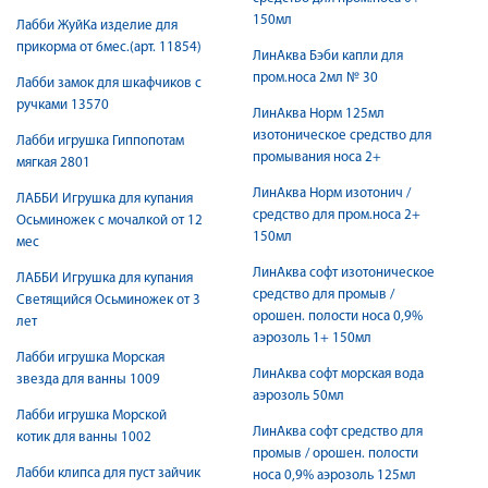
150мл
Лабби ЖуйКа изделие для
прикорма от 6мес.(арт. 11854)
ЛинАква Бэби капли для
пром.носа 2мл № 30
Лабби замок для шкафчиков с
ручками 13570
ЛинАква Норм 125мл
изотоническое средство для
Лабби игрушка Гиппопотам
промывания носа 2+
мягкая 2801
ЛинАква Норм изотонич /
ЛАББИ Игрушка для купания
средство для пром.носа 2+
Осьминожек с мочалкой от 12
150мл
мес
ЛинАква софт изотоническое
ЛАББИ Игрушка для купания
средство для промыв /
Светящийся Осьминожек от 3
орошен. полости носа 0,9%
лет
аэрозоль 1+ 150мл
Лабби игрушка Морская
ЛинАква софт морская вода
звезда для ванны 1009
аэрозоль 50мл
Лабби игрушка Морской
ЛинАква софт средство для
котик для ванны 1002
промыв / орошен. полости
Лабби клипса для пуст зайчик
носа 0,9% аэрозоль 125мл