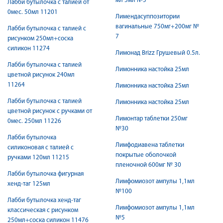
мл 5мл №5
Лабби бутылочка с талией от
0мес. 50мл 11201
Лимендасуппозитории
вагинальные 750мг+200мг №
Лабби бутылочка с талией с
7
рисунком 250мл+соска
силикон 11274
Лимонад Brizz Грушевый 0.5л.
Лабби бутылочка с талией
Лимонника настойка 25мл
цветной рисунок 240мл
11264
Лимонника настойка 25мл
Лабби бутылочка с талией
Лимонника настойка 25мл
цветной рисунок с ручками от
Лимонтар таблетки 250мг
0мес. 250мл 11226
№30
Лабби бутылочка
Лимфодиавена таблетки
силиконовая с талией с
покрытые оболочкой
ручками 120мл 11215
пленочной 600мг № 30
Лабби бутылочка фигурная
Лимфомиозот ампулы 1,1мл
хенд-таг 125мл
№100
Лабби бутылочка хенд-таг
Лимфомиозот ампулы 1,1мл
классическая с рисунком
№5
250мл+соска силикон 11476