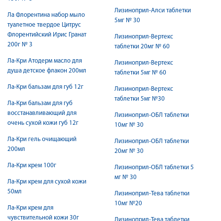
Лизиноприл-Алси таблетки
Ла Флорентина набор мыло
5мг № 30
туалетное твердое Цитрус
Флорентийский Ирис Гранат
Лизиноприл-Вертекс
200г № 3
таблетки 20мг № 60
Ла-Кри Атодерм масло для
Лизиноприл-Вертекс
душа детское флакон 200мл
таблетки 5мг № 60
Ла-Кри бальзам для губ 12г
Лизиноприл-Вертекс
таблетки 5мг №30
Ла-Кри бальзам для губ
восстанавливающий для
Лизиноприл-ОБЛ таблетки
очень сухой кожи губ 12г
10мг № 30
Ла-Кри гель очищающий
Лизиноприл-ОБЛ таблетки
200мл
20мг № 30
Ла-Кри крем 100г
Лизиноприл-ОБЛ таблетки 5
мг № 30
Ла-Кри крем для сухой кожи
50мл
Лизиноприл-Тева таблетки
10мг №20
Ла-Кри крем для
чувствительной кожи 30г
Лизиноприл-Тева таблетки