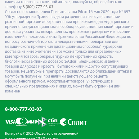
наличии товара в конкретной аптеке, пожалуйста, обращайтесь по
телефону
8 (800) 777-03-03
Согласно постановлению Правительства РФ от 16 мая 2020 года № 697
"Об утверждении Правил выдачи разрешения на осуществление
розничной торговли лекарственными препаратами для медицинского
применения дистанционным способом, осуществления такой торговли и
доставки указанных лекарственных препаратов гражданам и внесении
изменений в некоторые акты Правительства Российской Федерации по
вопросу розничной торговли лекарственными препаратами для
медицинского применения дистанционным способом", курьерская
доставка из интернет-аптеки возможна только для определённых
категорий товаров: безрецептурных лекарственных средств,
биологически активных добавок (БАДов), медицинских изделий,
товаров для ухода и красоты, бытовой химии и других сопутствующих
товаров. Рецептурные препараты доставляются до ближайшей аптеки и
могут быть получены при наличии действующего рецепта,
оформленного врачом. Ассортимент товаров, участвующих в
специальных предложениях и акциях, может быть ограничен или
изменен
8-800-777-03-03
Копирайт: © 2026 Общество с ограниченной
ответственностью (ООО) «Ригла»