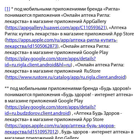
[1]
* под мобильными приложениями бренда «Ригла»
понимаются приложения «Онлайн аптека Ригла:
лекарства» в магазине приложений AppGallery
(
https://appgallery.huawei.com/app/C110593621
), «Аптека
Ригла: купить лекарства» в магазине приложений App Store
(
https://apps.apple.com/ru/app/аптека-ригла-купить-
лекарства/id1505062873
), «Онлайн аптека Ригла:
лекарства» в магазине приложений Google Play
(
https://play.google.com/store/apps/details?
id=ru.rigla.client.android&hl=ru
) , «Онлайн аптека Ригла:
лекарства» в магазине приложений RuStore
(
https://www.rustore.ru/catalog/app/ru.rigla.client.android
)
** под мобильными приложениями бренда «Будь здоров!»
понимаются приложения «Будь здоров! - интернет аптека»
в магазине приложений Google Play
(
https://play.google.com/store/apps/details?
id=ru.budzdorov.client.android
) , «Аптека Будь Здоров -
лекарства» в магазине приложений App Store
(
https://apps.apple.com/ru/app/аптека-будь-здоров-
лекарства/id1510957012
) , Будь здоров - интернет аптека» в
магазине приложений App Gallery