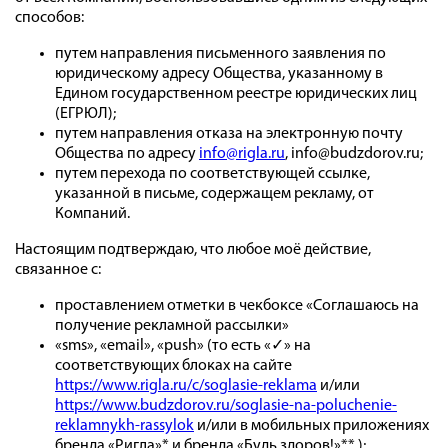
способов:
путем направления письменного заявления по
юридическому адресу Общества, указанному в
Едином государственном реестре юридических лиц
(ЕГРЮЛ);
путем направления отказа на электронную почту
Общества по адресу
info@rigla.ru
, info@budzdorov.ru
;
путем перехода по соответствующей ссылке,
указанной в письме, содержащем рекламу, от
Компаний.
Настоящим подтверждаю, что любое моё действие,
связанное с:
проставлением отметки в чекбоксе «Соглашаюсь на
получение рекламной рассылки»
«sms», «email», «push» (то есть «✓» на
соответствующих блоках на сайте
https://www.rigla.ru/c/soglasie-reklama
и/или
https://www.budzdorov.ru/soglasie-na-poluchenie-
reklamnykh-rassylok
и/или в мобильных приложениях
бренда «Ригла»* и бренда «Будь здоров!»** );