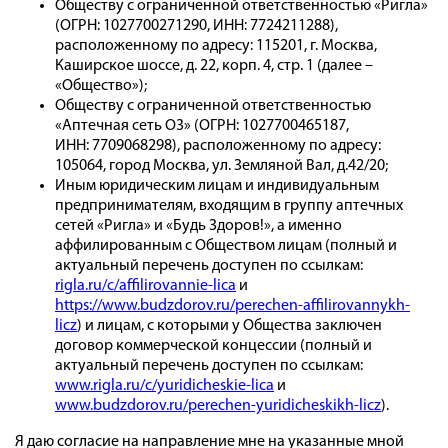
Обществу с ограниченной ответственностью «Ригла»
(ОГРН: 1027700271290, ИНН: 7724211288),
расположенному по адресу: 115201, г. Москва,
Каширское шоссе, д. 22, корп. 4, стр. 1 (далее –
«Общество»);
Обществу с ограниченной ответственностью
«Аптечная сеть О3» (ОГРН: 1027700465187,
ИНН: 7709068298), расположенному по адресу:
105064, город Москва, ул. Земляной Вал, д.42/20;
Иным юридическим лицам и индивидуальным
предпринимателям, входящим в группу аптечных
сетей «Ригла» и «Будь Здоров!», а именно
аффилированным с Обществом лицам (полный и
актуальный перечень доступен по ссылкам:
rigla.ru/c/affilirovannie-lica
и
https://www.budzdorov.ru/perechen-affilirovannykh-
licz
) и лицам, с которыми у Общества заключен
договор коммерческой концессии (полный и
актуальный перечень доступен по ссылкам:
www.rigla.ru/c/yuridicheskie-lica
и
www.budzdorov.ru/perechen-yuridicheskikh-licz
).
Я даю согласие на направление мне на указанные мной