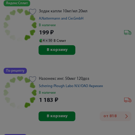
Яндекс Сплит
Зодак капли 10мг/мл 20мл
A.Nattermann and Cie.GmbH
В наличии
199
₽
4 ×
50
В Сплит
В корзину
По рецепту
Назонекс инг. 50мкг 120доз
Schering-Plough Labo N.V./ОАО Акрихин
В наличии
1 183
₽
В корзину
от
818