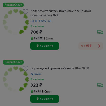
Яндекс Сплит
Аллервэй таблетки покрытые пленочной
оболочкой 5мг №30
DR. REDDY\'S LAB.
В наличии
706
₽
4 ×
177
В Сплит
В корзину
от
635
Яндекс Сплит
Лоратадин-Акрихин таблетки 10мг № 30
Акрихин
В наличии
322
₽
4 ×
81
В Сплит
В корзину