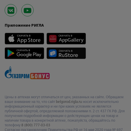
Приложение РИГЛА
Цены в аптеках могут отличаться от цен, указанных на сайте. Обращаем
ваше внимание на то, что сайт
belgorod.rigla.ru
носит исключительно
информационный характер и ни при каких условиях не является
публичной офертой, определяемой положениями п. 2 ст. 437 ГК РФ. Для
получения подробной информации о действующих ценах на товар и
наличии товара в конкретной аптеке, пожалуйста, обращайтесь по
телефону
8 (800) 777-03-03
Согласно постановлению Правительства РФ от 16 мая 2020 года № 697