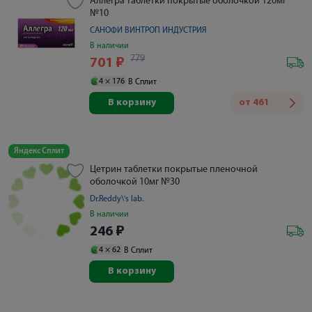
Аллегра таблетки покрытые оболочкой 120мг
№10
САНОФИ ВИНТРОП ИНДУСТРИЯ
В наличии
779
701
₽
4 ×
176
В Сплит
В корзину
от
461
Яндекс Сплит
Цетрин таблетки покрытые пленочной
оболочкой 10мг №30
Dr.Reddy\'s lab.
В наличии
246
₽
4 ×
62
В Сплит
В корзину