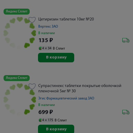
Яндекс Сплит
Цетиризин таблетки 10мг №20
Вертекс ЗАО
В наличии
135
₽
4 ×
34
В Сплит
В корзину
Яндекс Сплит
Супрастинекс таблетки покрытые оболочкой
пленочной 5мг № 30
Эгис Фармацевтический завод ЗАО
В наличии
699
₽
4 ×
175
В Сплит
В корзину