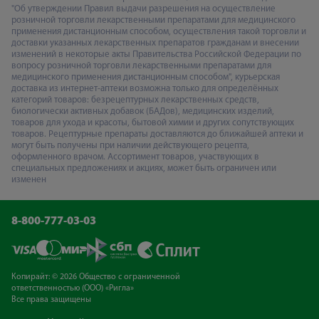
"Об утверждении Правил выдачи разрешения на осуществление
розничной торговли лекарственными препаратами для медицинского
применения дистанционным способом, осуществления такой торговли и
доставки указанных лекарственных препаратов гражданам и внесении
изменений в некоторые акты Правительства Российской Федерации по
вопросу розничной торговли лекарственными препаратами для
медицинского применения дистанционным способом", курьерская
доставка из интернет-аптеки возможна только для определённых
категорий товаров: безрецептурных лекарственных средств,
биологически активных добавок (БАДов), медицинских изделий,
товаров для ухода и красоты, бытовой химии и других сопутствующих
товаров. Рецептурные препараты доставляются до ближайшей аптеки и
могут быть получены при наличии действующего рецепта,
оформленного врачом. Ассортимент товаров, участвующих в
специальных предложениях и акциях, может быть ограничен или
изменен
8-800-777-03-03
Копирайт: © 2026 Общество с ограниченной
ответственностью (ООО) «Ригла»
Все права защищены