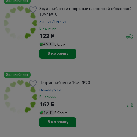
Яндекс Сплит
Зодак таблетки покрытые пленочной оболочкой
10мг №10
Zentiva / Lechiva
В наличии
122
₽
4 ×
31
В Сплит
В корзину
Яндекс Сплит
Цетрин таблетки 10мг №20
Dr.Reddy\'s lab.
В наличии
162
₽
4 ×
41
В Сплит
В корзину