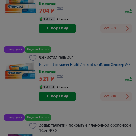
В наличии
782
704
₽
4 ×
176
В Сплит
В корзину
от
570
Товар дня
Яндекс Сплит
Фенистил гель 30г
Novartis Consumer Health/ГлаксоСмитКляйн Хелскер АО
В наличии
579
521
₽
4 ×
131
В Сплит
В корзину
от
380
Товар дня
Яндекс Сплит
Зодак таблетки покрытые пленочной оболочкой
10мг №30