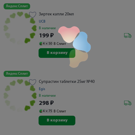
Яндекс Сплит
Зиртек капли 20мл
UCB
В наличии
199
₽
4 ×
50
В Сплит
В корзину
Яндекс Сплит
Супрастин таблетки 25мг №40
Egis
В наличии
298
₽
4 ×
75
В Сплит
В корзину