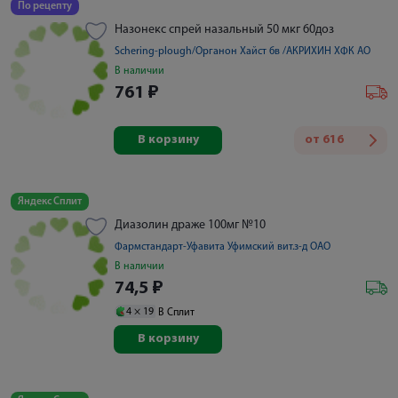
По рецепту
Назонекс спрей назальный 50 мкг 60доз
Schering-plough/Органон Хайст бв /АКРИХИН ХФК АО
В наличии
761
₽
В корзину
от
616
Яндекс Сплит
Диазолин драже 100мг №10
Фармстандарт-Уфавита Уфимский вит.з-д ОАО
В наличии
74,5
₽
4 ×
19
В Сплит
В корзину