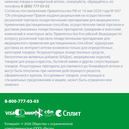
наличии товара в конкретной аптеке, пожалуйста, обращайтесь по
телефону
8 (800) 777-03-03
Согласно постановлению Правительства РФ от 16 мая 2020 года № 697
"Об утверждении Правил выдачи разрешения на осуществление
розничной торговли лекарственными препаратами для медицинского
применения дистанционным способом, осуществления такой торговли и
доставки указанных лекарственных препаратов гражданам и внесении
изменений в некоторые акты Правительства Российской Федерации по
вопросу розничной торговли лекарственными препаратами для
медицинского применения дистанционным способом", курьерская
доставка из интернет-аптеки возможна только для определённых
категорий товаров: безрецептурных лекарственных средств,
биологически активных добавок (БАДов), медицинских изделий,
товаров для ухода и красоты, бытовой химии и других сопутствующих
товаров. Рецептурные препараты доставляются до ближайшей аптеки и
могут быть получены при наличии действующего рецепта,
оформленного врачом. Ассортимент товаров, участвующих в
специальных предложениях и акциях, может быть ограничен или
изменен
8-800-777-03-03
Копирайт: © 2026 Общество с ограниченной
ответственностью (ООО) «Ригла»