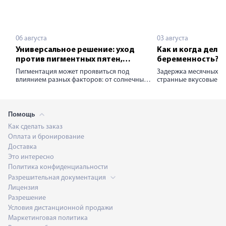
06 августа
03 августа
Универсальное решение: уход
Как и когда делат
против пигментных пятен,
беременность?
постакне и возрастных
Пигментация может проявиться под
Задержка месячных, н
изменений
влиянием разных факторов: от солнечных
странные вкусовые п
лучей и возрастных изменений до
симптомы заставляют
гормональных колебаний и последствий
о возможном материнс
кожных воспалений или травм.
делать тест на береме
Объединяет эти причины одно: сбой
кто планирует ребёнка
Помощь
выработки пигмента меланина. Как
новость может стать
Как сделать заказ
вернуть коже ровный тон и избавиться от
Современные аптечны
пигментации? Строим стратегию красоты
узнать ответ в домаш
Оплата и бронирование
шаг за шагом.
несколько минут. Одн
Доставка
исследования напрям
Это интересно
правильного выбора 
Политика конфиденциальности
соблюдения инструкц
Разрешительная документация
Лицензия
Разрешение
Условия дистанционной продажи
Маркетинговая политика