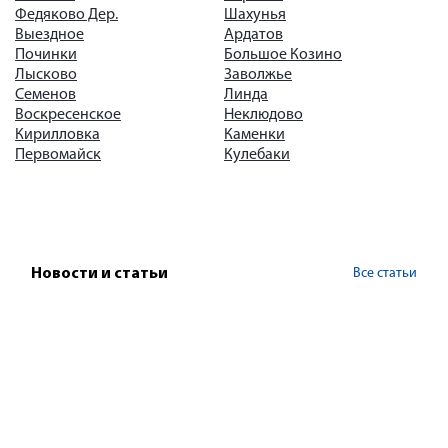
Федяково Дер.
Шахунья
Выездное
Ардатов
Починки
Большое Козино
Лысково
Заволжье
Семенов
Линда
Воскресенское
Неклюдово
Кирилловка
Каменки
Первомайск
Кулебаки
Все статьи
Новости и статьи