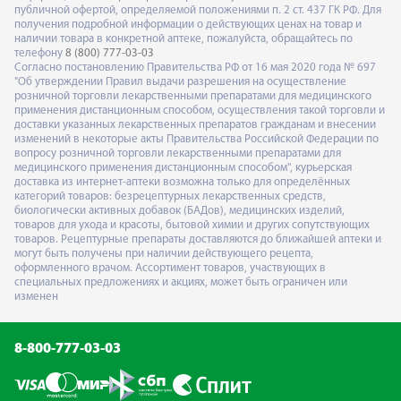
публичной офертой, определяемой положениями п. 2 ст. 437 ГК РФ. Для
получения подробной информации о действующих ценах на товар и
наличии товара в конкретной аптеке, пожалуйста, обращайтесь по
телефону
8 (800) 777-03-03
Согласно постановлению Правительства РФ от 16 мая 2020 года № 697
"Об утверждении Правил выдачи разрешения на осуществление
розничной торговли лекарственными препаратами для медицинского
применения дистанционным способом, осуществления такой торговли и
доставки указанных лекарственных препаратов гражданам и внесении
изменений в некоторые акты Правительства Российской Федерации по
вопросу розничной торговли лекарственными препаратами для
медицинского применения дистанционным способом", курьерская
доставка из интернет-аптеки возможна только для определённых
категорий товаров: безрецептурных лекарственных средств,
биологически активных добавок (БАДов), медицинских изделий,
товаров для ухода и красоты, бытовой химии и других сопутствующих
товаров. Рецептурные препараты доставляются до ближайшей аптеки и
могут быть получены при наличии действующего рецепта,
оформленного врачом. Ассортимент товаров, участвующих в
специальных предложениях и акциях, может быть ограничен или
изменен
8-800-777-03-03