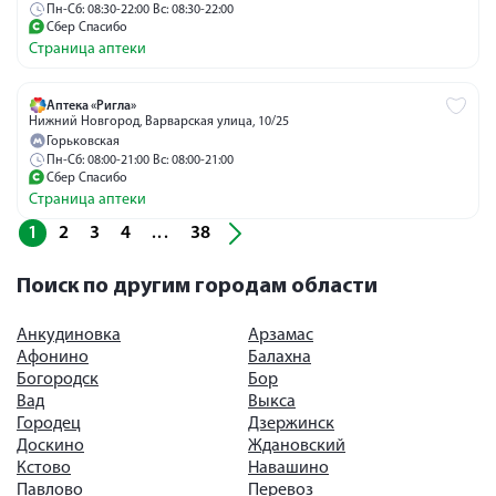
Пн-Сб: 08:30-22:00 Вс: 08:30-22:00
Сбер Спасибо
Страница аптеки
Аптека «Ригла»
Нижний Новгород, Варварская улица, 10/25
Горьковская
Пн-Сб: 08:00-21:00 Вс: 08:00-21:00
Сбер Спасибо
Страница аптеки
1
2
3
4
38
...
Поиск по другим городам области
Анкудиновка
Арзамас
Афонино
Балахна
Богородск
Бор
Вад
Выкса
Городец
Дзержинск
Доскино
Ждановский
Кстово
Навашино
Павлово
Перевоз