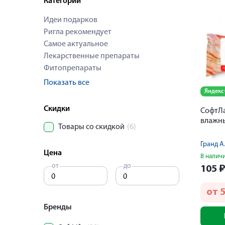
Категории
Идеи подарков
Ригла рекомендует
Самое актуальное
Лекарственные препараты
Фитопрепараты
Показать все
Яндекс
Скидки
СофтЛ
влажны
Товары со скидкой
(6)
Гранд А.
Цена
В налич
от
до
105
от
5
Бренды