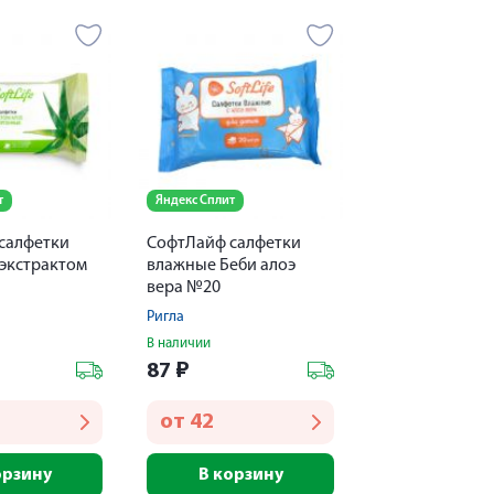
т
Яндекс Сплит
салфетки
СофтЛайф салфетки
 экстрактом
влажные Беби алоэ
вера №20
Ригла
В наличии
87
₽
от
42
орзину
В корзину