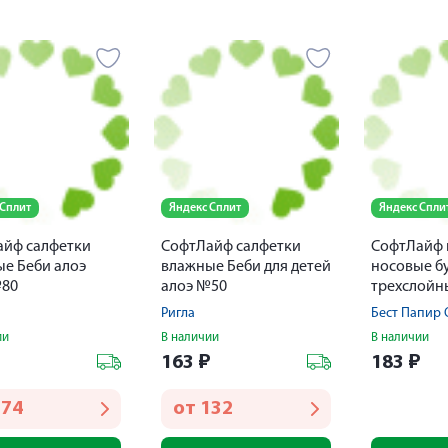
 Сплит
Яндекс Сплит
Яндекс Спли
айф салфетки
СофтЛайф салфетки
СофтЛайф 
е Беби алоэ
влажные Беби для детей
носовые 
№80
алоэ №50
трехслойн
10х10
Ригла
Бест Папир
ии
В наличии
В наличии
₽
163
₽
183
₽
174
от
132