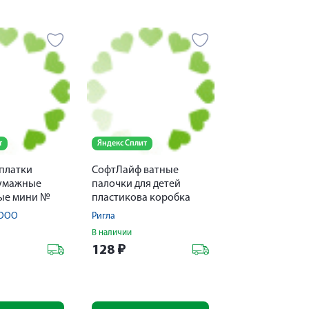
т
Яндекс Сплит
платки
СофтЛайф ватные
бумажные
палочки для детей
ые мини №
пластикова коробка
№56
 ООО
Ригла
В наличии
128
₽