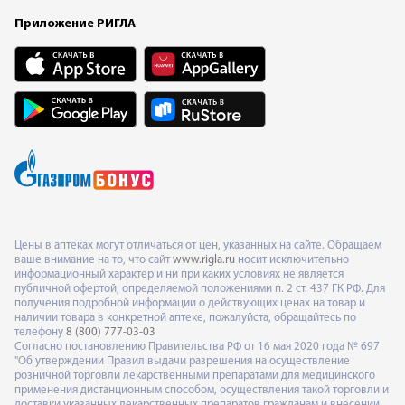
Приложение РИГЛА
Цены в аптеках могут отличаться от цен, указанных на сайте. Обращаем
ваше внимание на то, что сайт
www.rigla.ru
носит исключительно
информационный характер и ни при каких условиях не является
публичной офертой, определяемой положениями п. 2 ст. 437 ГК РФ. Для
получения подробной информации о действующих ценах на товар и
наличии товара в конкретной аптеке, пожалуйста, обращайтесь по
телефону
8 (800) 777-03-03
Согласно постановлению Правительства РФ от 16 мая 2020 года № 697
"Об утверждении Правил выдачи разрешения на осуществление
розничной торговли лекарственными препаратами для медицинского
применения дистанционным способом, осуществления такой торговли и
доставки указанных лекарственных препаратов гражданам и внесении