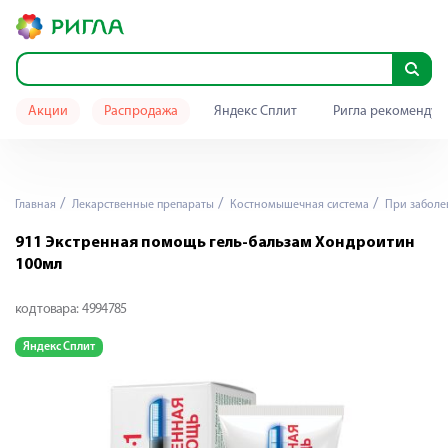
Акции
Распродажа
Яндекс Сплит
Ригла рекомендуе
Главная
Лекарственные препараты
Костномышечная система
При заболе
911 Экстренная помощь гель-бальзам Хондроитин
100мл
код товара:
4994785
Яндекс Сплит