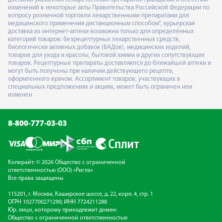
изменений в некоторые акты Правительства Российской Федерации по
вопросу розничной торговли лекарственными препаратами для
медицинского применения дистанционным способом", курьерская
доставка из интернет-аптеки возможна только для определённых
категорий товаров: безрецептурных лекарственных средств,
биологически активных добавок (БАДов), медицинских изделий,
товаров для ухода и красоты, бытовой химии и других сопутствующих
товаров. Рецептурные препараты доставляются до ближайшей аптеки и
могут быть получены при наличии действующего рецепта,
оформленного врачом. Ассортимент товаров, участвующих в
специальных предложениях и акциях, может быть ограничен или
изменен
8-800-777-03-03
Копирайт: © 2026 Общество с ограниченной
ответственностью (ООО) «Ригла»
Все права защищены
115201, г. Москва, Каширское шоссе, д. 22, корп. 4, стр. 1
ОГРН 1027700271290; ИНН 7724211288
Юр. лицо, которому принадлежит домен:
Общество с ограниченной ответственностью