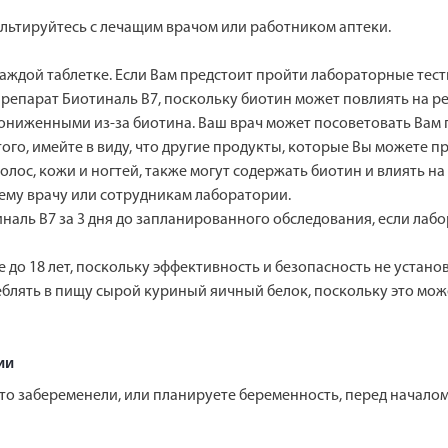
льтируйтесь с лечащим врачом или работником аптеки.
каждой таблетке. Если Вам предстоит пройти лабораторные тес
епарат Биотиналь В7, поскольку биотин может повлиять на резу
ниженными из-за биотина. Ваш врач может посоветовать Вам 
го, имейте в виду, что другие продукты, которые Вы можете 
лос, кожи и ногтей, также могут содержать биотин и влиять н
ему врачу или сотрудникам лаборатории.
аль В7 за 3 дня до запланированного обследования, если лаб
е до 18 лет, поскольку эффективность и безопасность не устано
блять в пищу сырой куриный яичный белок, поскольку это мож
ии
что забеременели, или планируете беременность, перед начал