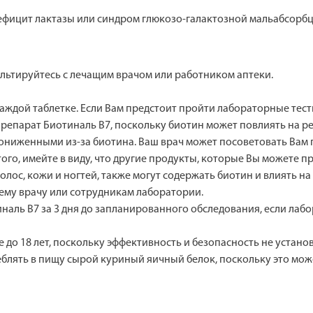
дефицит лактазы или синдром глюкозо-галактозной мальабсорбц
льтируйтесь с лечащим врачом или работником аптеки.
каждой таблетке. Если Вам предстоит пройти лабораторные тес
епарат Биотиналь В7, поскольку биотин может повлиять на резу
ниженными из-за биотина. Ваш врач может посоветовать Вам 
го, имейте в виду, что другие продукты, которые Вы можете 
лос, кожи и ногтей, также могут содержать биотин и влиять н
ему врачу или сотрудникам лаборатории.
аль В7 за 3 дня до запланированного обследования, если лаб
е до 18 лет, поскольку эффективность и безопасность не устано
блять в пищу сырой куриный яичный белок, поскольку это мож