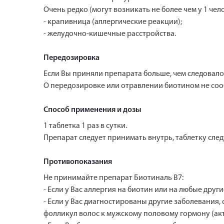
Очень редко (могут возникать не более чем у 1 чело
- крапивница (аллергические реакции);
- желудочно-кишечные расстройства.
Передозировка
Если Вы приняли препарата больше, чем следовало,
О передозировке или отравлении биотином не соо
Способ применения и дозы
1 таблетка 1 раз в сутки.
Препарат следует принимать внутрь, таблетку след
Противопоказания
Не принимайте препарат Биотиналь В7:
- Если у Вас аллергия на биотин или на любые дру
- Если у Вас диагностированы другие заболевани
фолликул волос к мужскому половому гормону (акт