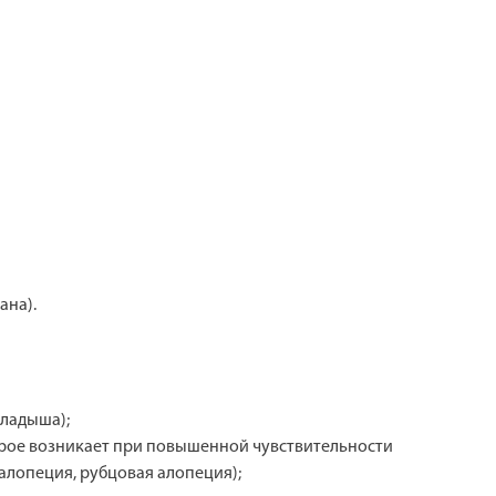
ана).
кладыша);
торое возникает при повышенной чувствительности
алопеция, рубцовая алопеция);