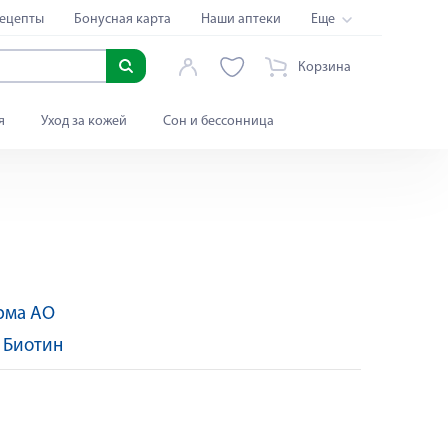
ецепты
Бонусная карта
Наши аптеки
Еще
Корзина
я
Уход за кожей
Сон и бессонница
рма АО
Яндекс Сплит
:
Биотин