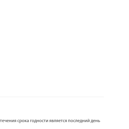
1 78
4 ×
44
от
стечения срока годности является последний день