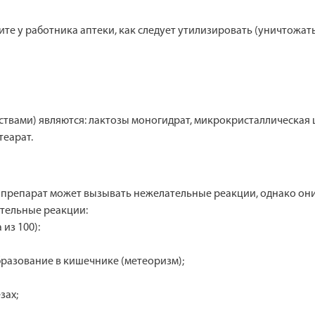
те у работника аптеки, как следует утилизировать (уничтожать
вами) являются: лактозы моногидрат, микрокристаллическая ц
теарат.
препарат может вызывать нежелательные реакции, однако они 
тельные реакции:
 из 100):
бразование в кишечнике (метеоризм);
зах;