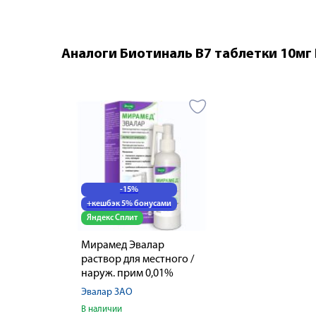
Аналоги Биотиналь В7 таблетки 10мг
-15%
+кешбэк 5% бонусами
Яндекс Сплит
Мирамед Эвалар
раствор для местного /
наруж. прим 0,01%
150мл / насадка
Эвалар ЗАО
распылитель
В наличии