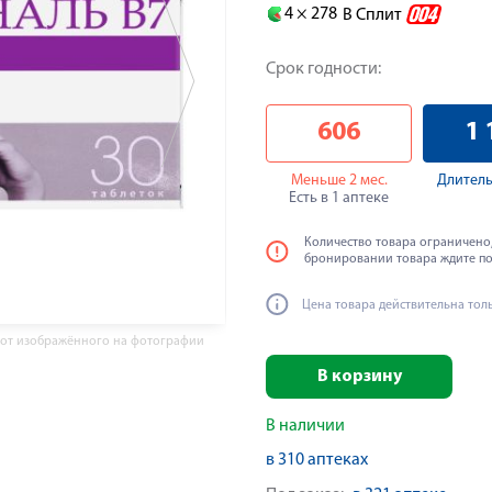
4 ×
278
В Сплит
Срок годности:
606
1 
Меньше 2 мес.
Длитель
Есть в 1 аптеке
Количество товара ограничено,
бронировании товара ждите п
Цена товара действительна тол
 от изображённого на фотографии
В корзину
В наличии
в 310 аптеках