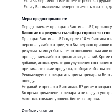
- Если Вы беременны или кормите ребенка грудью;
- Если у Вас выявлены непереносимость лактозы, 
Меры предосторожности
Перед приемом препарата Биотиналь В7, проконсу
Влияние на результаты лабораторных тестов
Препарат Биотиналь В7 содержит 10 мг биотина в 
персоналу лаборатории, что Вы недавно приняли пр
результаты могут быть ложно повышенными или по
проведением лабораторных исследований. Кроме то
добавки, используемые для улучшения состояния во
принимаете такие продукты, сообщите об этом сво
Рекомендуется прекратить прием препарата Биотин
поводу.
Не давайте препарат Биотиналь В7 детям в возраст
Во время применения препарата не следует употре
Алкоголь снижает уровень биотина в крови.
Особые указания