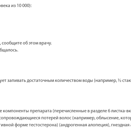
века из 10 000):
 сообщите об этом врачу.
бщалось.
ует запивать достаточным количеством воды (например, ½ стак
гие компоненты препарата (перечисленные в разделе 6 листка-в
я, сопровождающиеся потерей волос (например, облысение, ко
ивной форме тестостерона) (андрогенная алопеция), гнездная 