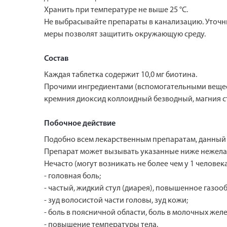
Хранить при температуре не выше 25 °C.
Не выбрасывайте препараты в канализацию. Уточни
меры позволят защитить окружающую среду.
Состав
Каждая таблетка содержит 10,0 мг биотина.
Прочими ингредиентами (вспомогательными вещест
кремния диоксид коллоидный безводный, магния с
Побочное действие
Подобно всем лекарственным препаратам, данный 
Препарат может вызывать указанные ниже нежела
Нечасто (могут возникать не более чем у 1 человека
- головная боль;
- частый, жидкий стул (диарея), повышенное газоо
- зуд волосистой части головы, зуд кожи;
- боль в поясничной области, боль в молочных желе
- повышение температуры тела.