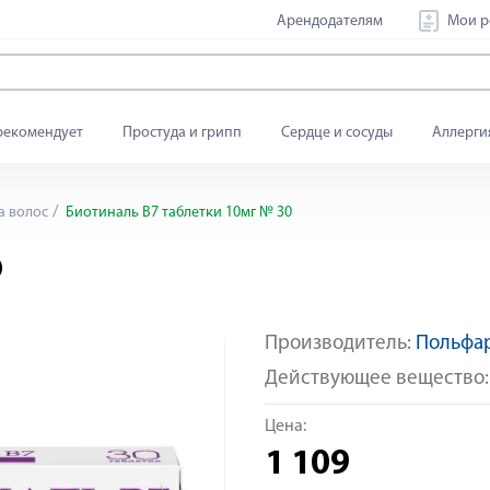
Арендодателям
Мои р
рекомендует
Простуда и грипп
Сердце и сосуды
Аллерги
а волос
Биотиналь В7 таблетки 10мг № 30
0
Производитель:
Польфа
Яндекс Сплит
Действующее вещество
Цена:
1 109