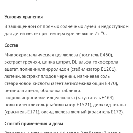
Условия хранения
В защищенном от прямых солнечных лучей и недоступном
для детей месте при температуре не выше 25 °С.
Состав
Микрокристаллическая целлюлоза (носитель Е460),
экстракт гречихи, цинка цитрат, DL-альфа-токоферола
ацетат, поливинилпирролидон (стабилизатор Е1201),
лютеин, экстракт плодов черники, магниевая соль
стеариновой кислоты (агент антислеживающий Е470),
ретинола ацетат, оболочка таблетки:
гидроксипропилметилцеллюлоза (загуститель Е464),
полиэтиленгликоль (стабилизатор Е1521), диоксид титана
(краситель Е171), оксид железа желтый (краситель Е172).
Способ применения и дозы
Взрослым и детям старше 14 лет по 2 таблетки 3 раза в