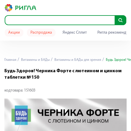
Акции
Распродажа
Яндекс Сплит
Ригла рекомендуе
Главная
Витамины и БАДы
Витамины и БАДы для зрения
Будь Здоров! Ч
Будь Здоров! Черника Форте с лютеином и цинком
таблетки №150
код товара:
151603