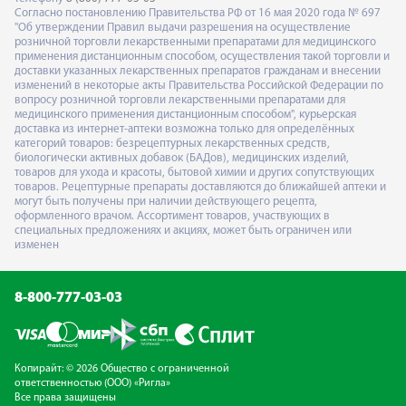
Согласно постановлению Правительства РФ от 16 мая 2020 года № 697
"Об утверждении Правил выдачи разрешения на осуществление
розничной торговли лекарственными препаратами для медицинского
применения дистанционным способом, осуществления такой торговли и
доставки указанных лекарственных препаратов гражданам и внесении
изменений в некоторые акты Правительства Российской Федерации по
вопросу розничной торговли лекарственными препаратами для
медицинского применения дистанционным способом", курьерская
доставка из интернет-аптеки возможна только для определённых
категорий товаров: безрецептурных лекарственных средств,
биологически активных добавок (БАДов), медицинских изделий,
товаров для ухода и красоты, бытовой химии и других сопутствующих
товаров. Рецептурные препараты доставляются до ближайшей аптеки и
могут быть получены при наличии действующего рецепта,
оформленного врачом. Ассортимент товаров, участвующих в
специальных предложениях и акциях, может быть ограничен или
изменен
8-800-777-03-03
Копирайт: © 2026 Общество с ограниченной
ответственностью (ООО) «Ригла»
Все права защищены