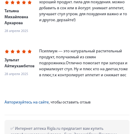
хороший продукт. пила для похудения. можно
добавить в сок или в йогурт. унимает аппетит,
Татьяна
улучшает стул утром. для похудения важно и то
Михайловна
и другое. дерзайте!)
Архарова
28 апреля 2025
Псиллиум — это натуральный растительный
продукт, получаемый из семян
Зульпат
подорожника.Отлично помогает при запорах и
Айтмухамбетова
нормализует стул. Ну и плюс кто на диетах,тоже
28 апреля 2025
в плюс,т.к контролирует аппетит и снижает вес
Авторизуйтесь на сайте
, чтобы оставить отзыв
 Интернет аптека Rigla.ru предлагает вам купить 