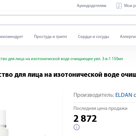
Арендодателям
Мои р
рекомендует
Простуда и грипп
Сердце и сосуды
Аллерги
дство для лица на изотонической воде очищающее увл. 3-в-1 150мл
дство для лица на изотонической воде очи
Производитель:
ELDAN co
Яндекс Сплит
Последняя цена продажи
2 872