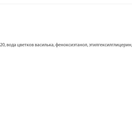
20, вода цветков василька, феноксиэтанол, этилгексилглицерин,