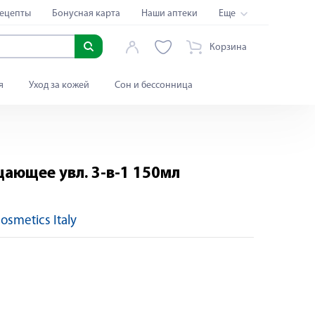
ецепты
Бонусная карта
Наши аптеки
Еще
Корзина
я
Уход за кожей
Сон и бессонница
щающее увл. 3-в-1 150мл
smetics Italy