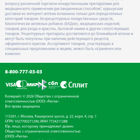
вопросу розничной торговли лекарственными препаратами для
медицинского применения дистанционным способом", курьерская
доставка из интернет-аптеки возможна только для определённых
категорий товаров: безрецептурных лекарственных средств,
биологически активных добавок (БАДов), медицинских изделий,
товаров для ухода и красоты, бытовой химии и других сопутствующих
товаров. Рецептурные препараты доставляются до ближайшей аптеки и
могут быть получены при наличии действующего рецепта,
оформленного врачом. Ассортимент товаров, участвующих в
специальных предложениях и акциях, может быть ограничен или
изменен
8-800-777-03-03
Копирайт: © 2026 Общество с ограниченной
ответственностью (ООО) «Ригла»
Все права защищены
115201, г. Москва, Каширское шоссе, д. 22, корп. 4, стр. 1
ОГРН 1027700271290; ИНН 7724211288
Юр. лицо, которому принадлежит домен:
Общество с ограниченной ответственностью
(ООО) «Ригла»