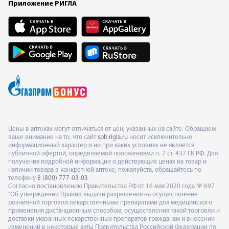
Приложение РИГЛА
Цены в аптеках могут отличаться от цен, указанных на сайте. Обращаем
ваше внимание на то, что сайт
spb.rigla.ru
носит исключительно
информационный характер и ни при каких условиях не является
публичной офертой, определяемой положениями п. 2 ст. 437 ГК РФ. Для
получения подробной информации о действующих ценах на товар и
наличии товара в конкретной аптеке, пожалуйста, обращайтесь по
телефону
8 (800) 777-03-03
Согласно постановлению Правительства РФ от 16 мая 2020 года № 697
"Об утверждении Правил выдачи разрешения на осуществление
розничной торговли лекарственными препаратами для медицинского
применения дистанционным способом, осуществления такой торговли и
доставки указанных лекарственных препаратов гражданам и внесении
изменений в некоторые акты Правительства Российской Федерации по