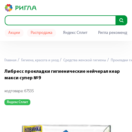
Акции
Распродажа
Яндекс Сплит
Ригла рекомендуе
Главная
Гигиена, красота и уход
Средства женской гигиены
Прокладки г
Либресс прокладки гигиенические нейчерал кеар
макси супер №9
код товара:
67535
Яндекс Сплит