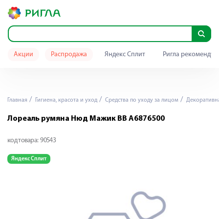
Акции
Распродажа
Яндекс Сплит
Ригла рекомендуе
Главная
Гигиена, красота и уход
Средства по уходу за лицом
Декоративна
Лореаль румяна Нюд Мажик ВВ А6876500
код товара:
90543
Яндекс Сплит