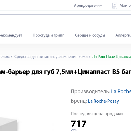
Арендодателям
Мои р
рекомендует
Простуда и грипп
Сердце и сосуды
Аллерги
телом
Средства для питания, увлажнения кожи
Ля Рош-Позе Цикаплас
ам-барьер для губ 7,5мл+Цикапласт В5 ба
Производитель:
La Roch
Бренд:
La Roche-Posay
Последняя цена продажи
717