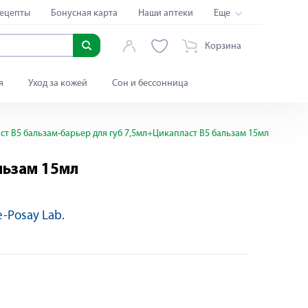
ецепты
Бонусная карта
Наши аптеки
Еще
Корзина
я
Уход за кожей
Сон и бессонница
т В5 бальзам-барьер для губ 7,5мл+Цикапласт В5 бальзам 15мл
льзам 15мл
e-Posay Lab.