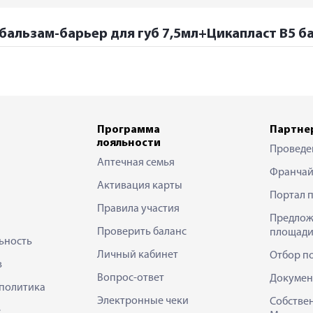
 бальзам-барьер для губ 7,5мл+Цикапласт В5 б
Программа
Партне
лояльности
Проведе
Аптечная семья
Франчай
Активация карты
Портал 
Правила участия
Предлож
Проверить баланс
площади
ьность
Личный кабинет
Отбор п
в
Вопрос-ответ
Докумен
политика
Электронные чеки
Собстве
е