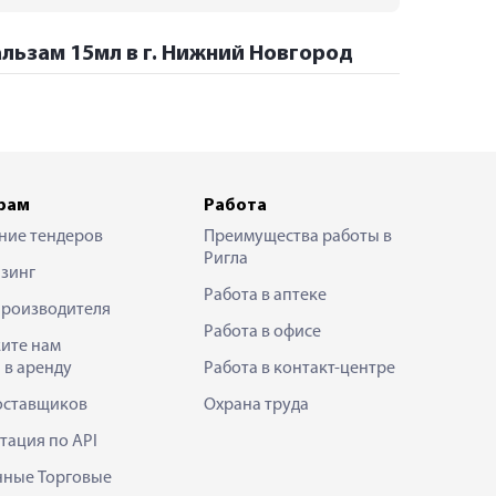
альзам 15мл в г. Нижний Новгород
рам
Работа
ние тендеров
Преимущества работы в
Ригла
зинг
Работа в аптеке
производителя
Работа в офисе
ите нам
 в аренду
Работа в контакт-центре
оставщиков
Охрана труда
тация по API
нные Торговые