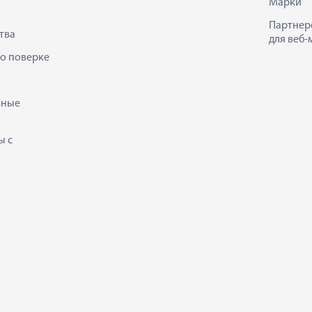
Марки
Партнер
тва
для веб-
 о поверке
ьные
ы с