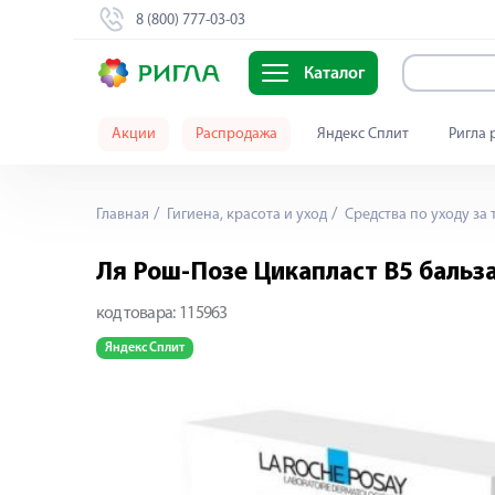
8 (800) 777-03-03
Каталог
Акции
Распродажа
Яндекс Сплит
Ригла 
Главная
Гигиена, красота и уход
Средства по уходу за 
Ля Рош-Позе Цикапласт В5 бальз
код товара:
115963
Яндекс Сплит