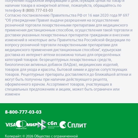
получения подробной информации о действующих ценах на товар и
наличии товара в конкретной аптеке, пожалуйста, обращайтесь по
телефону
8 (800) 777-03-03
Согласно постановлению Правительства РФ от 16 мая 2020 года № 697
"Об утверждении Правил выдачи разрешения на осуществление
розничной торговли лекарственными препаратами для медицинского
применения дистанционным способом, осуществления такой торговли и
доставки указанных лекарственных препаратов гражданам и внесении
изменений в некоторые акты Правительства Российской Федерации по
вопросу розничной торговли лекарственными препаратами для
медицинского применения дистанционным способом", курьерская
доставка из интернет-аптеки возможна только для определённых
категорий товаров: безрецептурных лекарственных средств,
биологически активных добавок (БАДов), медицинских изделий,
товаров для ухода и красоты, бытовой химии и других сопутствующих
товаров. Рецептурные препараты доставляются до ближайшей аптеки и
могут быть получены при наличии действующего рецепта,
оформленного врачом. Ассортимент товаров, участвующих в
специальных предложениях и акциях, может быть ограничен или
изменен
8-800-777-03-03
Копирайт: © 2026 Общество с ограниченной