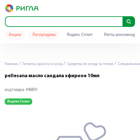
Акции
Распродажа
Яндекс Сплит
Ригла рекомендуе
Главная
Гигиена, красота и уход
Средства по уходу за телом
Специальные 
pellesana масло сандала эфирное 10мл
код товара:
446801
Яндекс Сплит