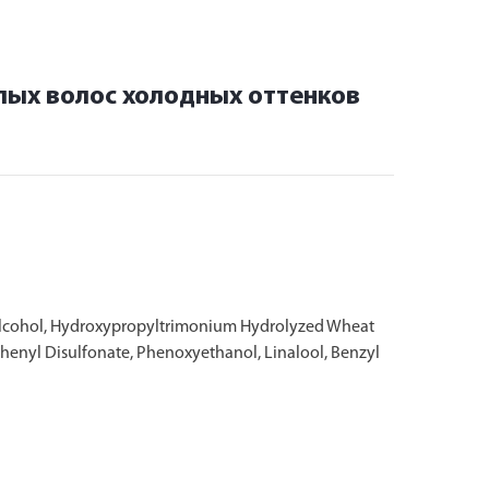
тлых волос холодных оттенков
l Alcohol, Hydroxypropyltrimonium Hydrolyzed Wheat
iphenyl Disulfonate, Phenoxyethanol, Linalool, Benzyl