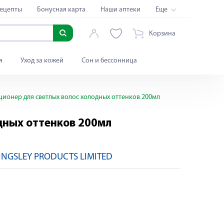
ецепты
Бонусная карта
Наши аптеки
Еще
Корзина
я
Уход за кожей
Сон и бессонница
иционер для светлых волос холодных оттенков 200мл
одных оттенков 200мл
KINGSLEY PRODUCTS LIMITED