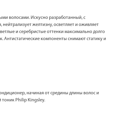
ыми волосами. Искусно разработанный, с
 нейтрализует желтизну, осветляет и оживляет
Светлые и серебристые оттенки максимально долго
ск. Антистатические компоненты снимают статику и
ндиционер, начиная от средины длины волос и
оник Philip Kingsley.