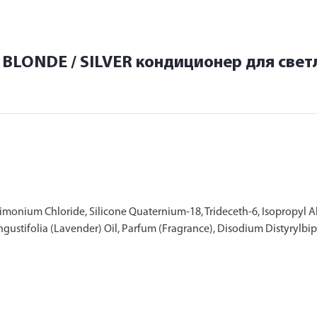
E BLONDE / SILVER кондиционер для све
rimonium Chloride, Silicone Quaternium-18, Trideceth-6, Isopropy
Angustifolia (Lavender) Oil, Parfum (Fragrance), Disodium Distyrylb