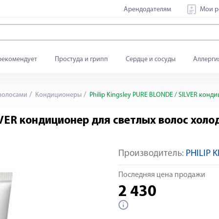
Арендодателям
Мои р
рекомендует
Простуда и грипп
Сердце и сосуды
Аллерги
 волосами
Кондиционеры
Philip Kingsley PURE BLONDE / SILVER конд
ILVER кондиционер для светлых волос хол
Производитель:
PHILIP 
Последняя цена продажи
2 430