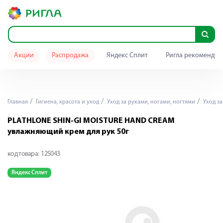
Акции
Распродажа
Яндекс Сплит
Ригла рекомендуе
Главная
Гигиена, красота и уход
Уход за руками, ногами, ногтями
Уход за
PLATHLONE SHIN-GI MOISTURE HAND CREAM
увлажняющий крем для рук 50г
код товара:
125043
Яндекс Сплит