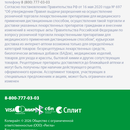
телефону
8 (800) 777-03-03
Согласно постановлению Правительства РФ от 16 мая 2020 года № 697
"Об утверждении Правил выдачи разрешения на осуществление
розничной торговли лекарственными препаратами для медицинского
применения дистанционным способом, осуществления такой торговли и
доставки указанных лекарственных препаратов гражданам и внесении
изменений в некоторые акты Правительства Российской Федерации по
вопросу розничной торговли лекарственными препаратами для
медицинского применения дистанционным способом", курьерская
доставка из интернет-аптеки возможна только для определённых
категорий товаров: безрецептурных лекарственных средств,
биологически активных добавок (БАДов), медицинских изделий,
товаров для ухода и красоты, бытовой химии и других сопутствующих
товаров. Рецептурные препараты доставляются до ближайшей аптеки и
могут быть получены при наличии действующего рецепта,
оформленного врачом. Ассортимент товаров, участвующих в
специальных предложениях и акциях, может быть ограничен или
изменен
8-800-777-03-03
Копирайт: © 2026 Общество с ограниченной
ответственностью (ООО) «Ригла»