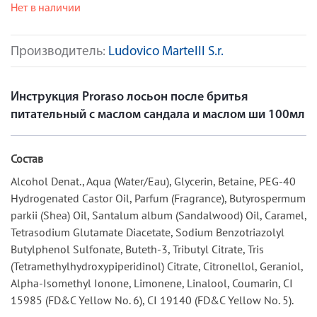
Нет в наличии
Производитель:
Ludovico MarteIII S.r.
Инструкция Proraso лосьон после бритья
питательный с маслом сандала и маслом ши 100мл
Состав
Alcohol Denat., Aqua (Water/Eau), Glycerin, Betaine, PEG-40
Hydrogenated Castor Oil, Parfum (Fragrance), Butyrospermum
parkii (Shea) Oil, Santalum album (Sandalwood) Oil, Caramel,
Tetrasodium Glutamate Diacetate, Sodium Benzotriazolyl
Butylphenol Sulfonate, Buteth-3, Tributyl Citrate, Tris
(Tetramethylhydroxypiperidinol) Citrate, Citronellol, Geraniol,
Alpha-Isomethyl Ionone, Limonene, Linalool, Coumarin, CI
15985 (FD&C Yellow No. 6), CI 19140 (FD&C Yellow No. 5).