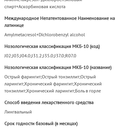
спирт+Аскорбиновая кислота
Международное Непатентованное Наименование на
латинице
Amylmetacresol+Dichlorobenzyl alcohol
Нозологическая классификация МКБ-10 (код)
J02;J03;J04.0;J31.2;J35.0;J37.0;R07.0
Нозологическая классификация МКБ-10 (название)
Острый фарингит;Острый тонзиллит;Острый
ларингит;Хронический фарингит;Хронический
тонзиллит;Хронический ларингит;Боль в горле
Способ введения лекарственного средства
Лингвальный
Срок годности базовый (в месяцах)