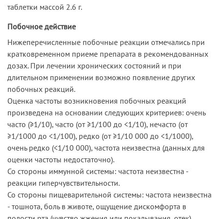
таблетки массой 2.6 г.
Побочное действие
Нижеперечисленные побочные реакции отмечались при
кратковременном приеме препарата в рекомендованных
дозах. При лечении хронических состояний и при
длительном применении возможно появление других
побочных реакций.
Оценка частоты возникновения побочных реакций
произведена на основании следующих критериев: очень
часто (≥1/10), часто (от ≥1/100 до <1/10), нечасто (от
≥1/1000 до <1/100), редко (от ≥1/10 000 до <1/1000),
очень редко (<1/10 000), частота неизвестна (данных для
оценки частоты недостаточно).
Со стороны иммунной системы: частота неизвестна -
реакции гиперчувствительности.
Со стороны пищеварительной системы: частота неизвестна
- тошнота, боль в животе, ощущение дискомфорта в
полости рта (чувство жжения или покалывания, отек).