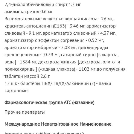
2,4-дихлорбензиловый спирт 1.2 мг
амилметакрезол 0.6 мг
Вспомогательные вещества: винная кислота - 26 мг,
краситель антоцианин (E163) - 3.46 мг, ароматизатор
сливовый - 9.1 мг, ароматизатор сливочный - 4.37 мг,
ароматизатор с эффектом согревания - 0.52 мг,
ароматизатор имбирный - 2.08 мг, триглицериды
среднецепочные - 0.79 мг, сахарный сироп [сахароза,
вода] - 1384 мг, декстроза жидкая [декстроза, олиго- и
полисахариды] (жидкая глюкоза) - 1102 мг до получения
таблетки массой 2.6 г.
12 шт. - блистеры ПВХ/ПВДХ/Алюминий (2) - пачки
картонные.
Фармакологическая группа АТС (название)
Прочие препараты
Международное Непатентованное Наименование
Амилметакрезол+Дихлорбензиловый