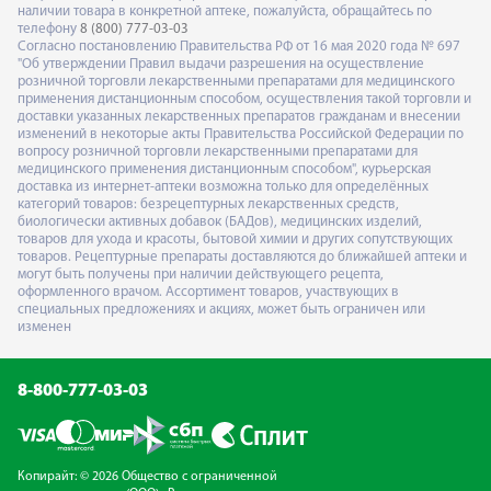
наличии товара в конкретной аптеке, пожалуйста, обращайтесь по
телефону
8 (800) 777-03-03
Согласно постановлению Правительства РФ от 16 мая 2020 года № 697
"Об утверждении Правил выдачи разрешения на осуществление
розничной торговли лекарственными препаратами для медицинского
применения дистанционным способом, осуществления такой торговли и
доставки указанных лекарственных препаратов гражданам и внесении
изменений в некоторые акты Правительства Российской Федерации по
вопросу розничной торговли лекарственными препаратами для
медицинского применения дистанционным способом", курьерская
доставка из интернет-аптеки возможна только для определённых
категорий товаров: безрецептурных лекарственных средств,
биологически активных добавок (БАДов), медицинских изделий,
товаров для ухода и красоты, бытовой химии и других сопутствующих
товаров. Рецептурные препараты доставляются до ближайшей аптеки и
могут быть получены при наличии действующего рецепта,
оформленного врачом. Ассортимент товаров, участвующих в
специальных предложениях и акциях, может быть ограничен или
изменен
8-800-777-03-03
Копирайт: © 2026 Общество с ограниченной