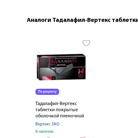
Аналоги Тадалафил-Вертекс таблетк
По рецепту
Тадалафил-Вертекс
таблетки покрытые
оболочкой пленочной
5мг № 14
Вертекс ЗАО
В наличии