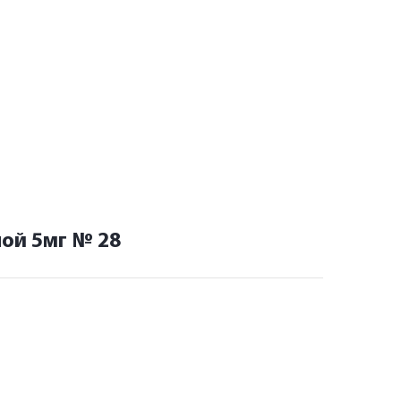
5 36
от
ой 5мг № 28