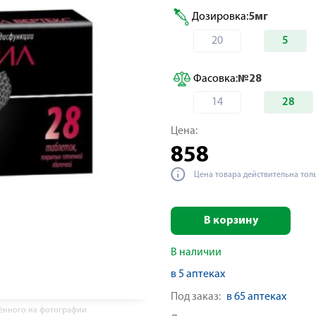
Дозировка:
5мг
20
5
Фасовка:
№28
14
28
Цена:
858
Цена товара действительна тол
В корзину
В наличии
в 5 аптеках
Под заказ:
в 65 аптеках
жённого на фотографии