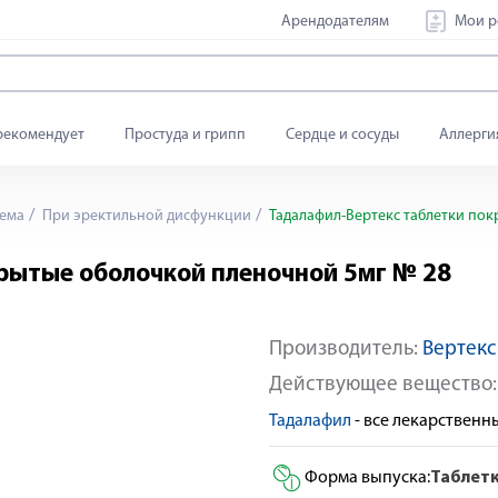
Арендодателям
Мои р
рекомендует
Простуда и грипп
Сердце и сосуды
Аллерги
ема
При эректильной дисфункции
Тадалафил-Вертекс таблетки пок
рытые оболочкой пленочной 5мг № 28
Производитель:
Вертекс
Действующее вещество
Тадалафил
- все лекарствен
Форма выпуска:
Таблет