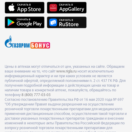
Цены в аптеках могут отличаться от цен, указанных на сайте. Обращаем
ваше внимание на то, что сайт
www.rigla.ru
носит исключительно
информационный характер и ни при каких условиях не является
публичной офертой, определяемой положениями п. 2 ст. 437 ГК РФ. Для
получения подробной информации о действующих ценах на товар и
наличии товара в конкретной аптеке, пожалуйста, обращайтесь по
телефону
8 (800) 777-03-03
Согласно постановлению Правительства РФ от 16 мая 2020 года № 697
"Об утверждении Правил выдачи разрешения на осуществление
розничной торговли лекарственными препаратами для медицинского
применения дистанционным способом, осуществления такой торговли и
доставки указанных лекарственных препаратов гражданам и внесении
изменений в некоторые акты Правительства Российской Федерации по
вопросу розничной торговли лекарственными препаратами для