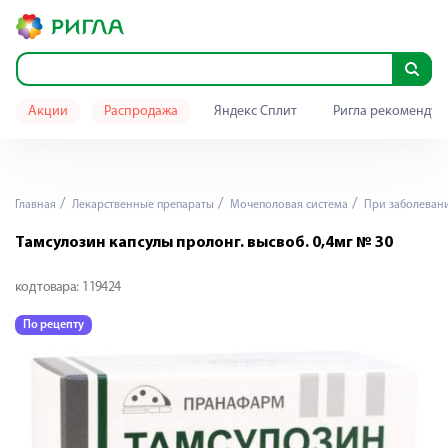
Акции
Распродажа
Яндекс Сплит
Ригла рекомендуе
Главная
Лекарственные препараты
Мочеполовая система
При заболевани
Тамсулозин капсулы пролонг. высвоб. 0,4мг № 30
код товара:
119424
По рецепту