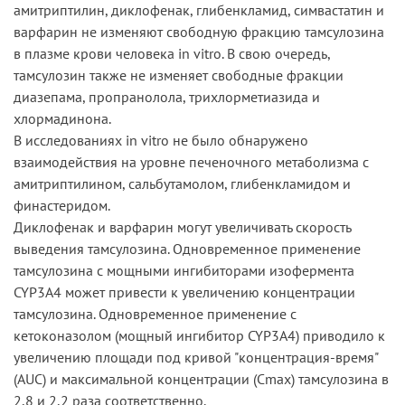
амитриптилин, диклофенак, глибенкламид, симвастатин и
варфарин не изменяют свободную фракцию тамсулозина
в плазме крови человека in vitro. В свою очередь,
тамсулозин также не изменяет свободные фракции
диазепама, пропранолола, трихлорметиазида и
хлормадинона.
В исследованиях in vitro не было обнаружено
взаимодействия на уровне печеночного метаболизма с
амитриптилином, сальбутамолом, глибенкламидом и
финастеридом.
Диклофенак и варфарин могут увеличивать скорость
выведения тамсулозина. Одновременное применение
тамсулозина с мощными ингибиторами изофермента
CYP3A4 может привести к увеличению концентрации
тамсулозина. Одновременное применение с
кетоконазолом (мощный ингибитор CYP3A4) приводило к
увеличению площади под кривой "концентрация-время"
(AUC) и максимальной концентрации (Cmax) тамсулозина в
2,8 и 2,2 раза соответственно.