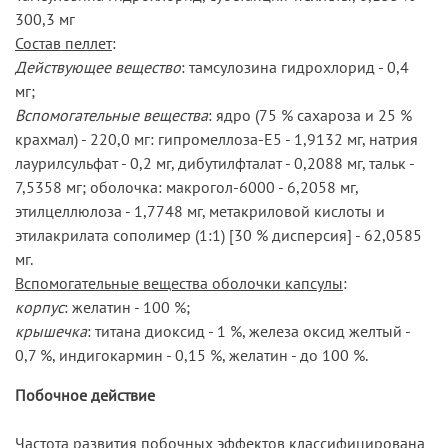
300,3 мг
Состав пеллет
:
Действующее вещество
: тамсулозина гидрохлорид - 0,4
мг;
Вспомогательные вещества
: ядро (75 % сахароза и 25 %
крахмал) - 220,0 мг: гипромеллоза-Е5 - 1,9132 мг, натрия
лаурилсульфат - 0,2 мг, дибутилфталат - 0,2088 мг, тальк -
7,5358 мг; оболочка: макрогол-6000 - 6,2058 мг,
этилцеллюлоза - 1,7748 мг, метакриловой кислоты и
этилакрилата сополимер (1:1) [30 % дисперсия] - 62,0585
мг.
Вспомогательные вещества оболочки капсулы
:
корпус
: желатин - 100 %;
крышечка
: титана диоксид - 1 %, железа оксид желтый -
0,7 %, индигокармин - 0,15 %, желатин - до 100 %.
Побочное действие
Частота развития побочных эффектов классифицирована