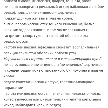
области живота, диспепсия, диарея, тошнота, рвота
нечасто: панкреатит (летальный исход наблюдался крайне
редко), повышение активности ферментов
поджелудочной железы в плазме крови,
ангионевротический отек тонкого кишечника, боль в
верхних отделах живота, в том числе связанная с
гастритом, запор, сухость слизистой оболочки рта
редко: глоссит
частота неизвестна: афтозный стоматит (воспалительная
реакция слизистой оболочки полости рта)
Нарушения со стороны печени и желчевыводящих путей
нечасто: повышение активности "печеночных" ферментов
и концентрации конъюгированного билирубина в плазме
крови.
редко: холестатическая желтуха, гепатоцеллюлярное
поражение
частота неизвестна: острая печеночная недостаточность,
холестатический или цитолитический гепатит (летальный
исход наблюдался крайне редко)