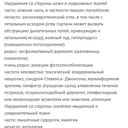
Нарушения со стороны кожи и подкожных тканей
часто: кожная сыпь, в частности макуло-папулёзная
нечасто: ангионевротический отек, в том числе с
летальным исходом (отек гортани может вызвать
обструкцию дыхательных путей, приводящую к
летальному исходу), кожный зуд, гипергидроз
(повышенное потоотделение)
редко: эксфолиативный дерматит, крапивница,
онихолизис
очень редко: реакции фотосенсибилизации
частота неизвестна: токсический эпидермальный
некролиз, синдром Стивенса- Джонсона, мультиформная
эритема, пемфигус (пузырная сыпь), утяжеление течения
псориаза, псориазоподобный дерматит, пемфигоидная
или лихеноидная экзантема или энантема, алопеция
Нарушения со стороны скелетно-мышечной и
соединительной ткани
часто: мышечные судороги, миалгия
нечасто: артралгия