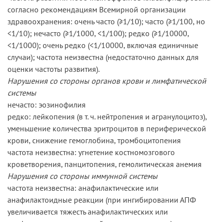
согласно рекомендациям Всемирной организации
здравоохранения: очень часто (≥1/10); часто (≥1/100, но
<1/10); нечасто (≥1/1000, <1/100); редко (≥1/10000,
<1/1000); очень редко (<1/10000, включая единичные
случаи); частота неизвестна (недостаточно данных для
оценки частоты развития).
Нарушения со стороны органов крови и лимфатической
системы
нечасто: эозинофилия
редко: лейкопения (в т. ч. нейтропения и агранулоцитоз),
уменьшение количества эритроцитов в периферической
крови, снижение гемоглобина, тромбоцитопения
частота неизвестна: угнетение костномозгового
кроветворения, панцитопения, гемолитическая анемия
Нарушения со стороны иммунной системы
частота неизвестна: анафилактические или
анафилактоидные реакции (при ингибировании АПФ
увеличивается тяжесть анафилактических или