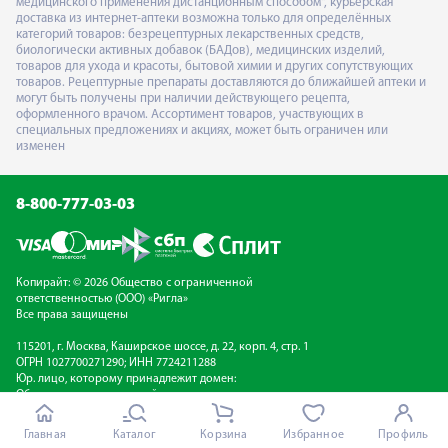
медицинского применения дистанционным способом", курьерская
доставка из интернет-аптеки возможна только для определённых
категорий товаров: безрецептурных лекарственных средств,
биологически активных добавок (БАДов), медицинских изделий,
товаров для ухода и красоты, бытовой химии и других сопутствующих
товаров. Рецептурные препараты доставляются до ближайшей аптеки и
могут быть получены при наличии действующего рецепта,
оформленного врачом. Ассортимент товаров, участвующих в
специальных предложениях и акциях, может быть ограничен или
изменен
8-800-777-03-03
Копирайт: © 2026 Общество с ограниченной
ответственностью (ООО) «Ригла»
Все права защищены
115201, г. Москва, Каширское шоссе, д. 22, корп. 4, стр. 1
ОГРН 1027700271290; ИНН 7724211288
Юр. лицо, которому принадлежит домен:
Общество с ограниченной ответственностью
(ООО) «Ригла»
Электронная почта:
info@rigla.ru
Главная
Каталог
Корзина
Избранное
Профиль