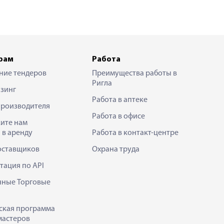
рам
Работа
ние тендеров
Преимущества работы в
Ригла
зинг
Работа в аптеке
производителя
Работа в офисе
ите нам
 в аренду
Работа в контакт-центре
оставщиков
Охрана труда
тация по API
нные Торговые
ская программа
мастеров