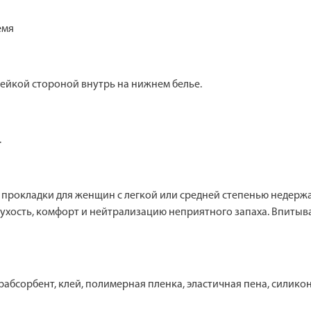
емя
ейкой стороной внутрь на нижнем белье.
.
рокладки для женщин с легкой или средней степенью недержа
 сухость, комфорт и нейтрализацию неприятного запаха. Впитыв
абсорбент, клей, полимерная пленка, эластичная пена, силик