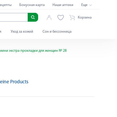
ецепты
Бонусная карта
Наши аптеки
Еще
Корзина
я
Уход за кожей
Сон и бессонница
мини экстра прокладки для женщин № 28
eine Products
Яндекс Сплит