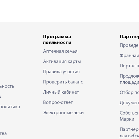
Программа
Партне
лояльности
Проведе
Аптечная семья
Франчай
Активация карты
Портал 
Правила участия
Предлож
Проверить баланс
площади
ьность
Личный кабинет
Отбор п
в
Вопрос-ответ
Докумен
политика
Электронные чеки
Собстве
е
Марки
Партнер
тва
для веб-