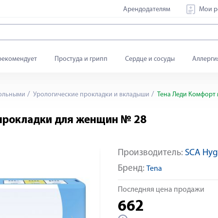
Арендодателям
Мои р
рекомендует
Простуда и грипп
Сердце и сосуды
Аллерги
больными
Урологические прокладки и вкладыши
Тена Леди Комфорт 
 прокладки для женщин № 28
Производитель:
SCA Hyg
Яндекс Сплит
Бренд:
Tena
Последняя цена продажи
662