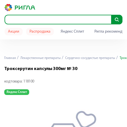
Акции
Распродажа
Яндекс Сплит
Ригла рекомендуе
Главная
Лекарственные препараты
Сердечно-сосудистые препараты
Трок
Троксерутин капсулы 300мг № 30
код товара:
118100
Яндекс Сплит