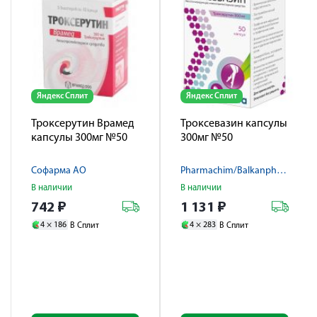
Яндекс Сплит
Яндекс Сплит
Троксерутин Врамед
Троксевазин капсулы
капсулы 300мг №50
300мг №50
Софарма АО
Pharmachim/Balkanpharma
В наличии
В наличии
742
₽
1 131
₽
4 ×
186
4 ×
283
В Сплит
В Сплит