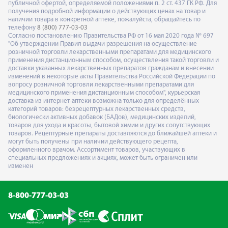
публичной офертой, определяемой положениями п. 2 ст. 437 ГК РФ. Для
получения подробной информации о действующих ценах на товар и
наличии товара в конкретной аптеке, пожалуйста, обращайтесь по
телефону
8 (800) 777-03-03
Согласно постановлению Правительства РФ от 16 мая 2020 года № 697
"Об утверждении Правил выдачи разрешения на осуществление
розничной торговли лекарственными препаратами для медицинского
применения дистанционным способом, осуществления такой торговли и
доставки указанных лекарственных препаратов гражданам и внесении
изменений в некоторые акты Правительства Российской Федерации по
вопросу розничной торговли лекарственными препаратами для
медицинского применения дистанционным способом", курьерская
доставка из интернет-аптеки возможна только для определённых
категорий товаров: безрецептурных лекарственных средств,
биологически активных добавок (БАДов), медицинских изделий,
товаров для ухода и красоты, бытовой химии и других сопутствующих
товаров. Рецептурные препараты доставляются до ближайшей аптеки и
могут быть получены при наличии действующего рецепта,
оформленного врачом. Ассортимент товаров, участвующих в
специальных предложениях и акциях, может быть ограничен или
изменен
8-800-777-03-03