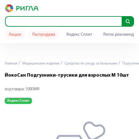
Акции
Распродажа
Яндекс Сплит
Ригла рекомендуе
Главная
Медицинские изделия
Средства по уходу за больными
Подгузник
ЙокоСан Подгузники-трусики для взрослых M 10шт
код товара:
5000849
Яндекс Сплит