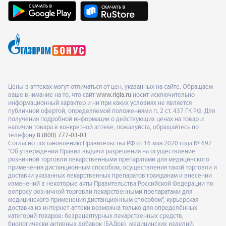
Цены в аптеках могут отличаться от цен, указанных на сайте. Обращаем
ваше внимание на то, что сайт
www.rigla.ru
носит исключительно
информационный характер и ни при каких условиях не является
публичной офертой, определяемой положениями п. 2 ст. 437 ГК РФ. Для
получения подробной информации о действующих ценах на товар и
наличии товара в конкретной аптеке, пожалуйста, обращайтесь по
телефону
8 (800) 777-03-03
Согласно постановлению Правительства РФ от 16 мая 2020 года № 697
"Об утверждении Правил выдачи разрешения на осуществление
розничной торговли лекарственными препаратами для медицинского
применения дистанционным способом, осуществления такой торговли и
доставки указанных лекарственных препаратов гражданам и внесении
изменений в некоторые акты Правительства Российской Федерации по
вопросу розничной торговли лекарственными препаратами для
медицинского применения дистанционным способом", курьерская
доставка из интернет-аптеки возможна только для определённых
категорий товаров: безрецептурных лекарственных средств,
биологически активных добавок (БАДов), медицинских изделий,