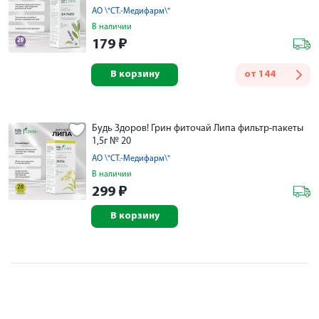
АО \"СТ.-Медифарм\"
В наличии
179
₽
В корзину
от
144
Будь Здоров! Грин фиточай Липа фильтр-пакеты
1,5г № 20
АО \"СТ.-Медифарм\"
В наличии
299
₽
В корзину