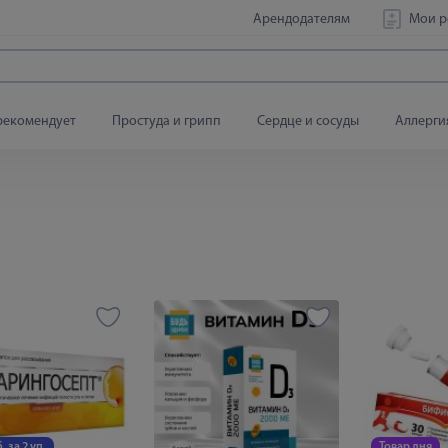
Арендодателям
Мои р
рекомендует
Простуда и грипп
Сердце и сосуды
Аллерги
. за 2 уп.
Товар дня