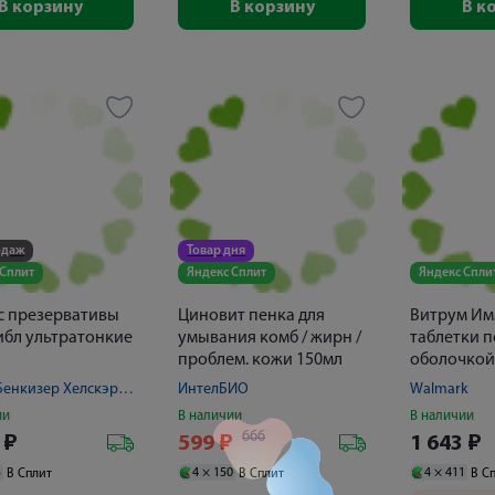
В корзину
В корзину
В к
одаж
Товар дня
 Сплит
Яндекс Сплит
Яндекс Спли
с презервативы
Циновит пенка для
Витрум Им
бл ультратонкие
умывания комб / жирн /
таблетки 
проблем. кожи 150мл
оболочкой
Рекитт Бенкизер Хелскэр Интернешнл Лтд
ИнтелБИО
Walmark
ии
В наличии
В наличии
666
2
₽
599
₽
1 643
₽
3
4 ×
150
4 ×
411
В Сплит
В Сплит
В С