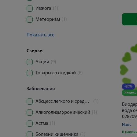
Изжога
(1)
Метеоризм
(1)
Показать все
Скидки
Акции
(9)
Товары со скидкой
(6)
-20%
Заболевания
Яндекс
Абсцесс легкого и средостения
(1)
Биоде
вода 
Алкоголизм хронический
(1)
028709
Астма
(1)
Naos
В налич
Болезни кишечника
(1)