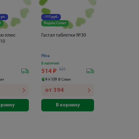
 уп.
-117 руб.
т
Яндекс Сплит
лю плюс
Гастал таблетки №30
10
Pliva
В наличии
631
514
₽
4 ×
129
лит
В Сплит
от
394
орзину
В корзину