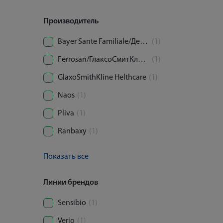
Производитель
Bayer Sante Familiale/Делфарм Гайярд
(1)
Ferrosan/ГлаксоСмитКляйн Хелскер АО
(1)
GlaxoSmithKline Helthcare
(1)
Naos
(1)
Pliva
(1)
Ranbaxy
(1)
Показать все
Линии брендов
Sensibio
(1)
Verio
(1)