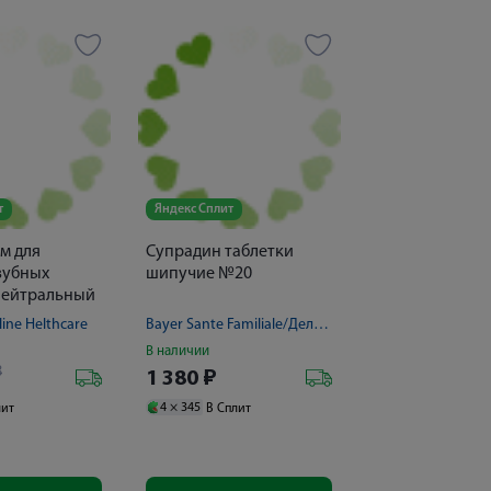
т
Яндекс Сплит
м для
Супрадин таблетки
зубных
шипучие №20
нейтральный
ine Helthcare
Bayer Sante Familiale/Делфарм Гайярд
В наличии
8
1 380
₽
4 ×
345
лит
В Сплит