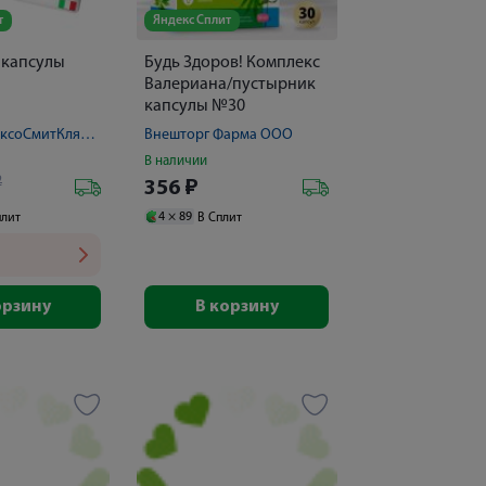
т
Яндекс Сплит
 капсулы
Будь Здоров! Комплекс
Валериана/пустырник
капсулы №30
Ferrosan/ГлаксоСмитКляйн Хелскер АО
Внешторг Фарма ООО
В наличии
2
356
₽
4 ×
89
плит
В Сплит
орзину
В корзину