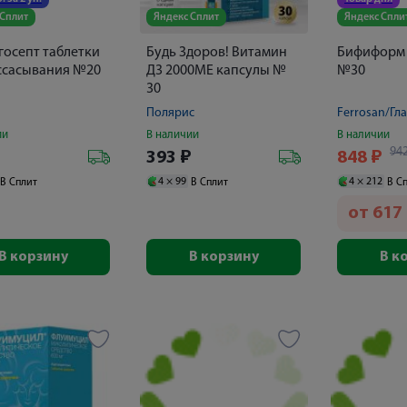
 Сплит
Яндекс Сплит
Яндекс Спли
осепт таблетки
Будь Здоров! Витамин
Бифиформ
ссасывания №20
Д3 2000МЕ капсулы №
№30
30
Полярис
ии
В наличии
В наличии
94
₽
393
₽
848
₽
4 ×
99
4 ×
212
В Сплит
В Сплит
В С
от
617
В корзину
В корзину
В к