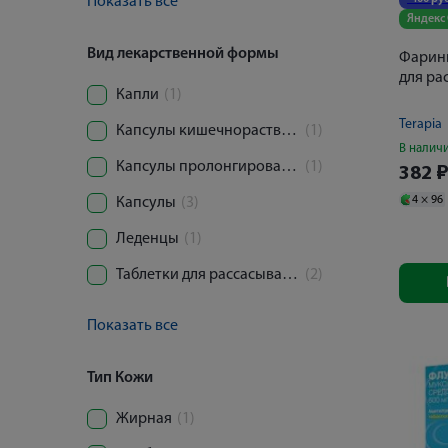
Показать все
Яндекс
Вид лекарственной формы
Фаринг
для ра
Капли
(1)
Terapia
Капсулы кишечнорастворимые
(1)
В налич
Капсулы пролонгированного действия
(1)
382
4 ×
96
Капсулы
(3)
Леденцы
(1)
Таблетки для рассасывания
(2)
Показать все
Тип Кожи
Жирная
(1)