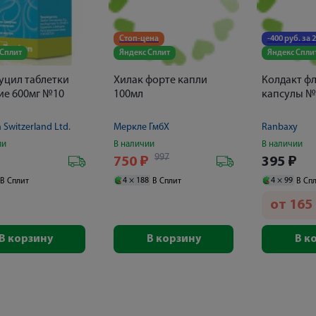
Стоп-цена
-400 руб. за 2
 Сплит
Яндекс Сплит
Яндекс Спли
цил таблетки
Хилак форте капли
Колдакт ф
ие 600мг №10
100мл
капсулы №
Switzerland Ltd.
Меркле ГмбХ
Ranbaxy
ии
В наличии
В наличии
997
₽
750
₽
395
₽
4 ×
188
4 ×
99
В Сплит
В Сплит
В Сп
от
165
В корзину
В корзину
В к