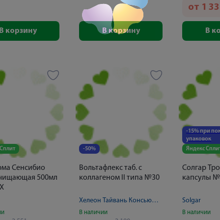
от
1 3
В корзину
В корзину
В к
-15% при пок
упаковок
 Сплит
-50%
Яндекс Спли
рма Сенсибио
Вольтафлекс таб. с
Солгар Тр
очищающая 500мл
коллагеном II типа №30
капсулы №
X
Хелеон Тайвань Консьюмер Хелс Корпорейшн
Solgar
ии
В наличии
В наличии