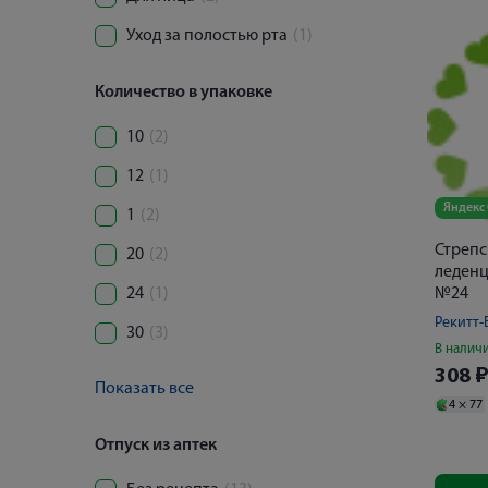
Уход за полостью рта
(1)
Количество в упаковке
10
(2)
12
(1)
Яндекс
1
(2)
Стрепс
20
(2)
леденц
24
(1)
№24
Рекитт-
30
(3)
В налич
308
Показать все
4 ×
77
Отпуск из аптек