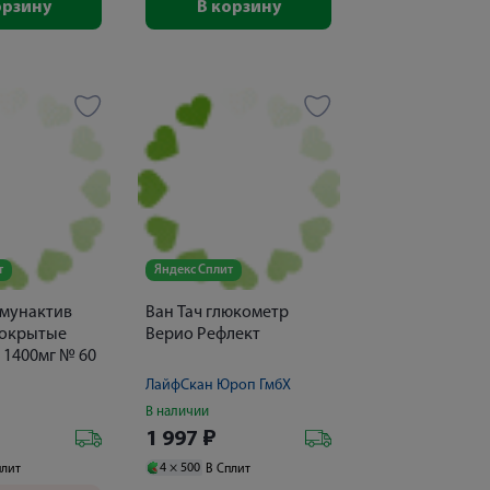
орзину
В корзину
т
Яндекс Сплит
мунактив
Ван Тач глюкометр
покрытые
Верио Рефлект
 1400мг № 60
ЛайфСкан Юроп ГмбХ
В наличии
1 997
₽
4 ×
500
плит
В Сплит