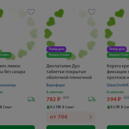
Товар дня
Товар дня
 Сплит
Яндекс Сплит
Яндекс Спли
илс лимон
Дюспаталин Дуо
Корега кре
ы без сахара
таблетки покрытые
фиксации 
оболочкой пленочной
протезов 
135мг+84.43мг № 30
вкус 40г
Бенкизер
Верофарм
GlaxoSmithKl
ии
В наличии
В наличии
869
43
₽
782
₽
394
₽
4 ×
196
4 ×
99
В Сплит
В Сплит
В Сп
от
704