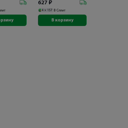
627
₽
4 ×
157
плит
В Сплит
орзину
В корзину