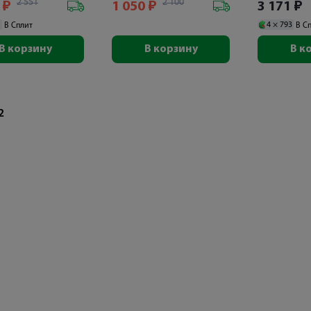
2 551
2 100
1
₽
1 050
₽
3 171
₽
1
4 ×
793
В Сплит
В С
В корзину
В корзину
В к
2