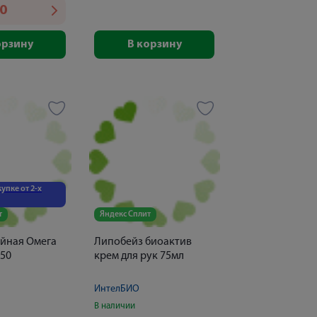
30
орзину
В корзину
упке от 2-х
т
Яндекс Сплит
ойная Омега
Липобейз биоактив
50
крем для рук 75мл
ИнтелБИО
В наличии