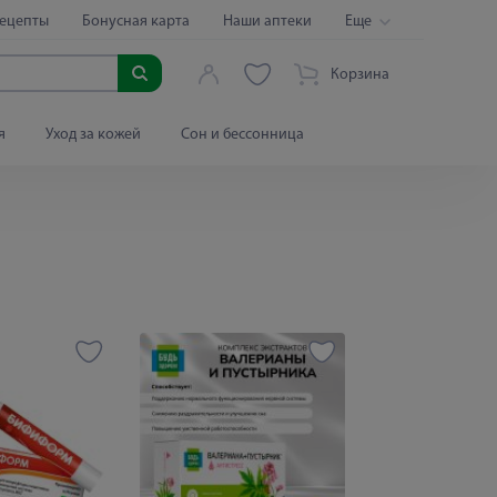
ецепты
Бонусная карта
Наши аптеки
Еще
Корзина
я
Уход за кожей
Сон и бессонница