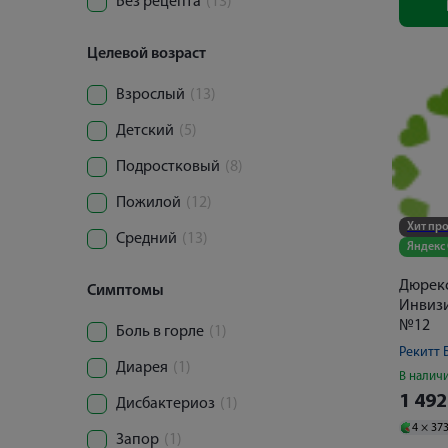
Без рецепта
(13)
Целевой возраст
Взрослый
(13)
Детский
(5)
Подростковый
(8)
Пожилой
(12)
Хит пр
Средний
(13)
Яндекс
Дюрек
Симптомы
Инвизи
№12
Боль в горле
(1)
Диарея
(1)
В налич
1 49
Дисбактериоз
(1)
4 ×
37
Запор
(1)