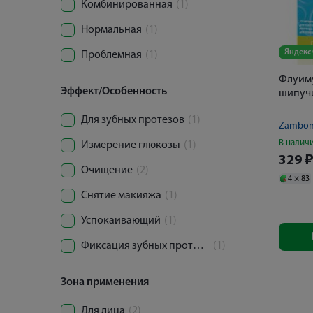
Комбинированная
(1)
Нормальная
(1)
Яндекс
Проблемная
(1)
Флуиму
Эффект/Особенность
шипуч
Для зубных протезов
(1)
Zambon 
В налич
Измерение глюкозы
(1)
329
Очищение
(2)
4 ×
83
Снятие макияжа
(1)
Успокаивающий
(1)
Фиксация зубных протезов
(1)
Зона применения
Для лица
(2)