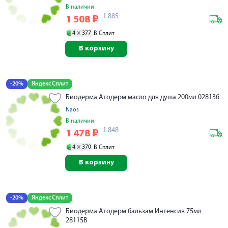
В наличии
1 885
1 508
₽
4 ×
377
В Сплит
В корзину
-20%
Яндекс Сплит
Биодерма Атодерм масло для душа 200мл 028136
Naos
В наличии
1 848
1 478
₽
4 ×
370
В Сплит
В корзину
-20%
Яндекс Сплит
Биодерма Атодерм бальзам Интенсив 75мл
28115B