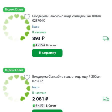
Яндекс Сплит
Биодерма Сенсибио вода очищающая 100мл
028704X
Naos
В наличии
893
₽
4 ×
224
В Сплит
В корзину
Яндекс Сплит
Биодерма Сенсибио гель очищающий 200мл
028712
Naos
В наличии
2 081
₽
4 ×
521
В Сплит