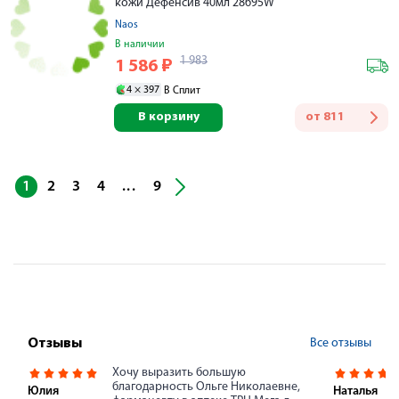
кожи Дефенсив 40мл 28695W
Naos
В наличии
1 983
1 586
₽
4 ×
397
В Сплит
В корзину
от
811
...
1
2
3
4
9
Все отзывы
Отзывы
Хочу выразить большую
благодарность Ольге Николаевне,
Юлия
Наталья