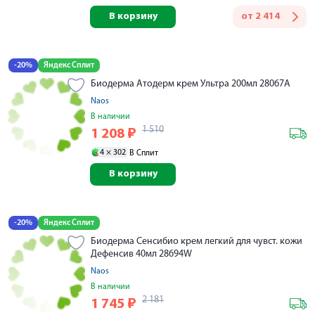
В корзину
от
2 414
-20%
Яндекс Сплит
Биодерма Атодерм крем Ультра 200мл 28067A
Naos
В наличии
1 510
1 208
₽
4 ×
302
В Сплит
В корзину
-20%
Яндекс Сплит
Биодерма Сенсибио крем легкий для чувст. кожи
Дефенсив 40мл 28694W
Naos
В наличии
2 181
1 745
₽