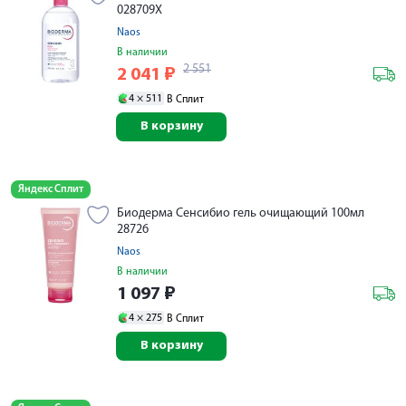
028709X
Naos
В наличии
2 551
2 041
₽
4 ×
511
В Сплит
В корзину
Яндекс Сплит
Биодерма Сенсибио гель очищающий 100мл
28726
Naos
В наличии
1 097
₽
4 ×
275
В Сплит
В корзину