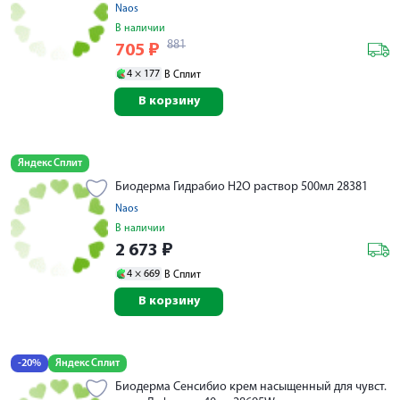
Naos
В наличии
881
705
₽
4 ×
177
В Сплит
В корзину
Яндекс Сплит
Биодерма Гидрабио Н2О раствор 500мл 28381
Naos
В наличии
2 673
₽
4 ×
669
В Сплит
В корзину
-20%
Яндекс Сплит
Биодерма Сенсибио крем насыщенный для чувст.