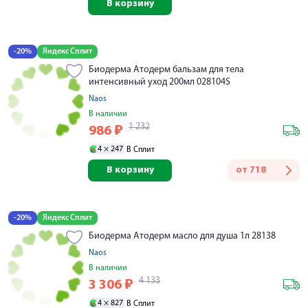
В корзину
-20%
Яндекс Сплит
Биодерма Атодерм бальзам для тела
интенсивный уход 200мл 028104S
Naos
В наличии
1 232
986
₽
4 ×
247
В Сплит
В корзину
от
718
-20%
Яндекс Сплит
Биодерма Атодерм масло для душа 1л 28138
Naos
В наличии
4 133
3 306
₽
4 ×
827
В Сплит