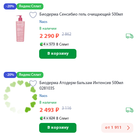
-20%
Яндекс Сплит
Биодерма Сенсибио гель очищающий 500мл
Naos
В наличии
2 862
2 290
₽
4 ×
573
В Сплит
В корзину
-20%
Яндекс Сплит
Биодерма Атодерм бальзам Интенсив 500мл
028103S
Naos
В наличии
3 116
2 493
₽
4 ×
624
В Сплит
В корзину
от
1 911