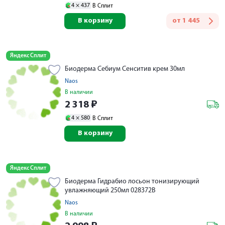
4 ×
437
В Сплит
В корзину
от
1 445
Яндекс Сплит
Биодерма Себиум Сенситив крем 30мл
Naos
В наличии
2 318
₽
4 ×
580
В Сплит
В корзину
Яндекс Сплит
Биодерма Гидрабио лосьон тонизирующий
увлажняющий 250мл 028372B
Naos
В наличии