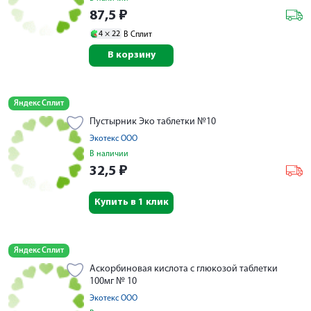
87,5
₽
4 ×
22
В Сплит
В корзину
Яндекс Сплит
Пустырник Эко таблетки №10
Экотекс ООО
В наличии
32,5
₽
Купить в 1 клик
Яндекс Сплит
Аскорбиновая кислота с глюкозой таблетки
100мг № 10
Экотекс ООО