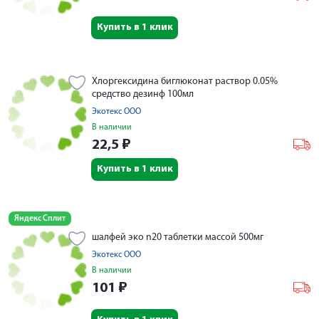
Купить в 1 клик
Хлоргексидина биглюконат раствор 0.05%
средство дезинф 100мл
Экотекс ООО
В наличии
22,5
₽
Купить в 1 клик
Яндекс Сплит
шалфей эко n20 таблетки массой 500мг
Экотекс ООО
В наличии
101
₽