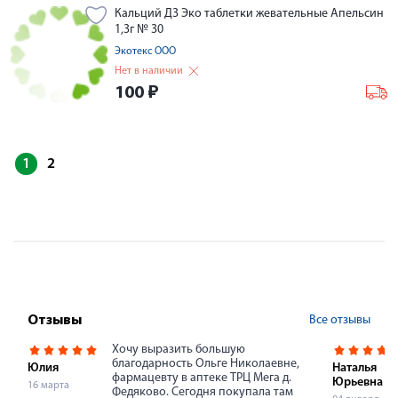
Кальций Д3 Эко таблетки жевательные Апельсин
1,3г № 30
Экотекс ООО
Нет в наличии
100
₽
1
2
Все отзывы
Отзывы
Хочу выразить большую
благодарность Ольге Николаевне,
Юлия
Наталья
фармацевту в аптеке ТРЦ Мега д.
Юрьевна
16 марта
Федяково. Сегодня покупала там