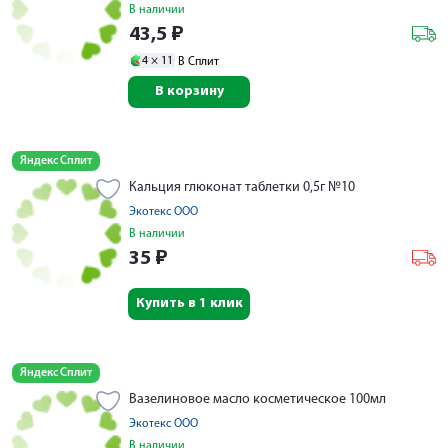
В наличии
43,5
₽
4 ×
11
В Сплит
В корзину
Яндекс Сплит
Кальция глюконат таблетки 0,5г №10
Экотекс ООО
В наличии
35
₽
Купить в 1 клик
Яндекс Сплит
Вазелиновое масло косметическое 100мл
Экотекс ООО
В наличии