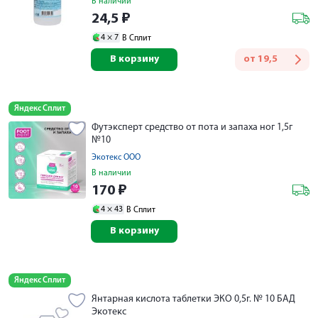
В наличии
24,5
₽
4 ×
7
В Сплит
В корзину
от
19,5
Яндекс Сплит
Футэксперт средство от пота и запаха ног 1,5г
№10
Экотекс ООО
В наличии
170
₽
4 ×
43
В Сплит
В корзину
Яндекс Сплит
Янтарная кислота таблетки ЭКО 0,5г. № 10 БАД
Экотекс