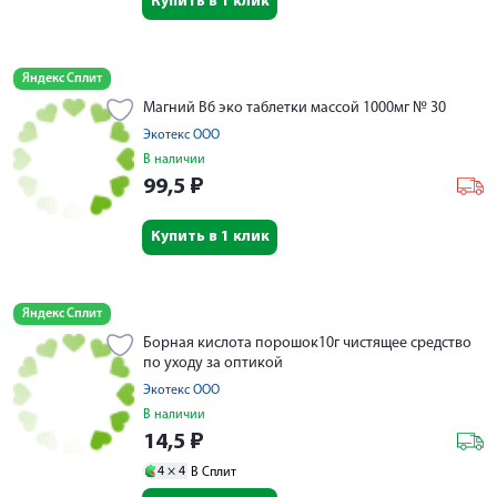
Купить в 1 клик
Яндекс Сплит
Магний В6 эко таблетки массой 1000мг № 30
Экотекс ООО
В наличии
99,5
₽
Купить в 1 клик
Яндекс Сплит
Борная кислота порошок10г чистящее средство
по уходу за оптикой
Экотекс ООО
В наличии
14,5
₽
4 ×
4
В Сплит