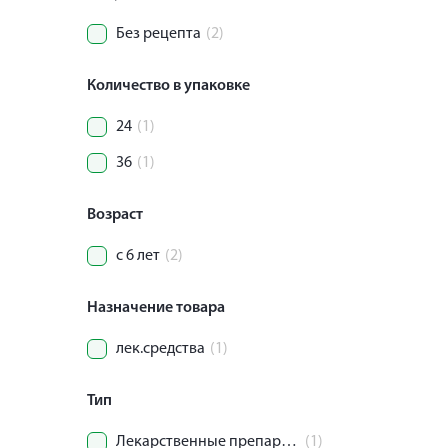
Без рецепта
(2)
Количество в упаковке
24
(1)
36
(1)
Возраст
с 6 лет
(2)
Назначение товара
лек.средства
(1)
Тип
Лекарственные препараты.
(1)