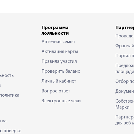
Программа
Партне
лояльности
Проведе
Аптечная семья
Франчай
Активация карты
Портал 
Правила участия
Предлож
Проверить баланс
площади
ьность
Личный кабинет
Отбор п
в
Вопрос-ответ
Докумен
политика
Электронные чеки
Собстве
е
Марки
Партнер
тва
для веб-
 о поверке