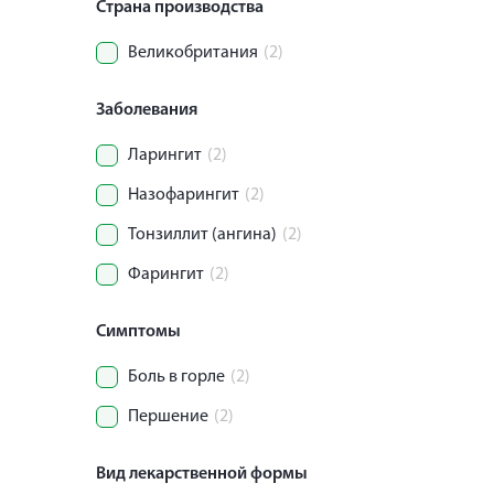
Страна производства
Великобритания
(2)
Заболевания
Ларингит
(2)
Назофарингит
(2)
Тонзиллит (ангина)
(2)
Фарингит
(2)
Симптомы
Боль в горле
(2)
Першение
(2)
Вид лекарственной формы