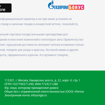
нформационный характер и ни при каких условиях не
товар и наличии товара в конкретной аптеке, пожалуйста,
ничной торговли лекарственными препаратами для
данам и внесении изменений в некоторые акты Правительства
", курьерская доставка из интернет-аптеки возможна только
ий, товаров для ухода и красоты, бытовой химии и других
епта, оформленного врачом. Ассортимент товаров,
115201, г. Москва, Каширское шоссе, д. 22, корп. 4, стр. 1
ОГРН 1027700271290; ИНН 7724211288
Юр. лицо, которому принадлежит домен:
Общество с ограниченной ответственностью
(ООО) «Ригла»
Электронная почта:
info@rigla.ru