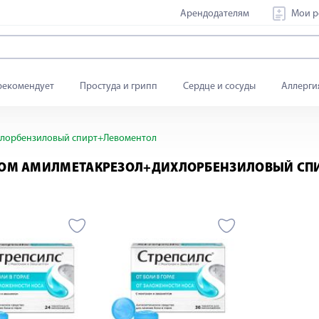
Арендодателям
Мои р
рекомендует
Простуда и грипп
Сердце и сосуды
Аллерги
лорбензиловый спирт+Левоментол
ВОМ АМИЛМЕТАКРЕЗОЛ+ДИХЛОРБЕНЗИЛОВЫЙ СП