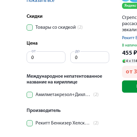
Показать все
Яндекс
Скидки
Стрепс
рассас
Товары со скидкой
(2)
эвкали
Цена
В налич
от
до
455
4 ×
11
от
Международное непатентованное
название на кириллице
Амилметакрезол+Дихлорбензиловый спирт+Левоментол
(2)
Производитель
Рекитт Бенкизер Хелскэр Интернешнл Лтд
(2)