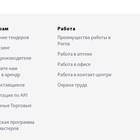
рам
Работа
ние тендеров
Преимущества работы в
Ригла
зинг
Работа в аптеке
производителя
Работа в офисе
ите нам
 в аренду
Работа в контакт-центре
оставщиков
Охрана труда
тация по API
нные Торговые
ская программа
мастеров