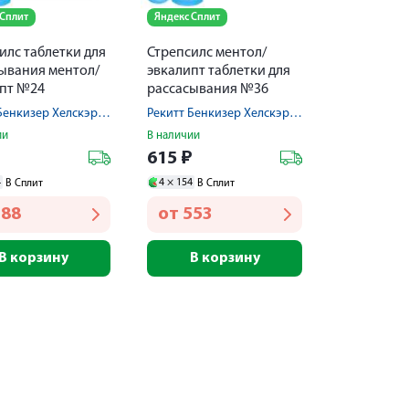
 Сплит
Яндекс Сплит
илс таблетки для
Стрепсилс ментол/
ывания ментол/
эвкалипт таблетки для
пт №24
рассасывания №36
Рекитт Бенкизер Хелскэр Интернешнл Лтд
Рекитт Бенкизер Хелскэр Интернешнл Лтд
ии
В наличии
₽
615
₽
4
4 ×
154
В Сплит
В Сплит
388
от
553
В корзину
В корзину