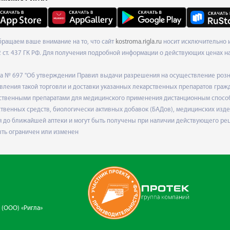
Обращаем ваше внимание на то, что сайт
kostroma.rigla.ru
носит исключительно и
ст. 437 ГК РФ. Для получения подробной информации о действующих ценах на 
ода № 697 "Об утверждении Правил выдачи разрешения на осуществление роз
ления такой торговли и доставки указанных лекарственных препаратов граж
твенными препаратами для медицинского применения дистанционным способом
венных средств, биологически активных добавок (БАДов), медицинских издел
 до ближайшей аптеки и могут быть получены при наличии действующего рец
ыть ограничен или изменен
 (ООО) «Ригла»