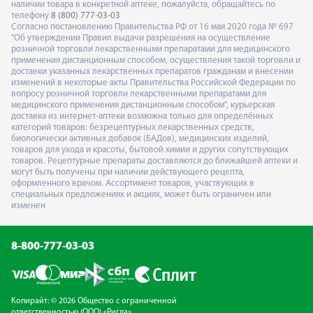
наличии товара в конкретной аптеке, пожалуйста, обращайтесь по
телефону
8 (800) 777-03-03
Согласно постановлению Правительства РФ от 16 мая 2020 года № 697
"Об утверждении Правил выдачи разрешения на осуществление
розничной торговли лекарственными препаратами для медицинского
применения дистанционным способом, осуществления такой торговли и
доставки указанных лекарственных препаратов гражданам и внесении
изменений в некоторые акты Правительства Российской Федерации по
вопросу розничной торговли лекарственными препаратами для
медицинского применения дистанционным способом", курьерская
доставка из интернет-аптеки возможна только для определённых
категорий товаров: безрецептурных лекарственных средств,
биологически активных добавок (БАДов), медицинских изделий,
товаров для ухода и красоты, бытовой химии и других сопутствующих
товаров. Рецептурные препараты доставляются до ближайшей аптеки и
могут быть получены при наличии действующего рецепта,
оформленного врачом. Ассортимент товаров, участвующих в
специальных предложениях и акциях, может быть ограничен или
изменен
8-800-777-03-03
Копирайт: © 2026 Общество с ограниченной
ответственностью (ООО) «Ригла»