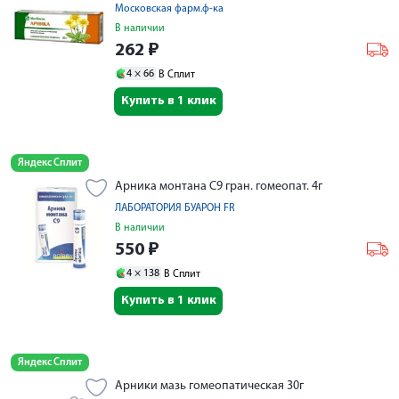
Московская фарм.ф-ка
В наличии
262
₽
4 ×
66
В Сплит
Купить в 1 клик
Яндекс Сплит
Арника монтана С9 гран. гомеопат. 4г
ЛАБОРАТОРИЯ БУАРОН FR
В наличии
550
₽
4 ×
138
В Сплит
Купить в 1 клик
Яндекс Сплит
Арники мазь гомеопатическая 30г