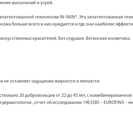
ление высыпаний и угрей.
патентованной технологии IN-SKIN®. Эта запатентованная тех
 кожа больше всего в них нуждается и где они наиболее эффект
искусственных красителей. Без отдушки. Веганская косметика.
я и не оставляет ощущение жирности и липоксти
ствовало 20 добровольцев от 22 до 45 лет, с комибинированной
 дерматологов , отчет об исследовании 19E3585 – EUROFINS – янв