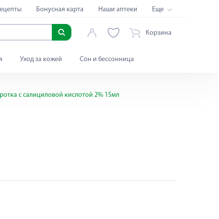
ецепты
Бонусная карта
Наши аптеки
Еще
Корзина
я
Уход за кожей
Сон и бессонница
оротка с салициловой кислотой 2% 15мл
-30% от 2-х упаковок
Яндекс Сплит