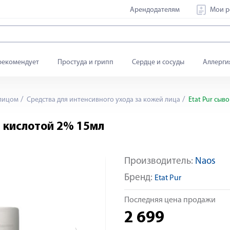
Арендодателям
Мои р
рекомендует
Простуда и грипп
Сердце и сосуды
Аллерги
 лицом
Средства для интенсивного ухода за кожей лица
Etat Pur сыв
й кислотой 2% 15мл
Производитель:
Naos
-30% от 2-х упаковок
Яндекс Сплит
Бренд:
Etat Pur
Последняя цена продажи
2 699