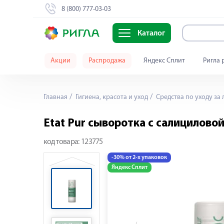
8 (800) 777-03-03
Каталог
Акции
Распродажа
Яндекс Сплит
Ригла 
Главная
Гигиена, красота и уход
Средства по уходу за
Etat Pur сыворотка с салицилово
код товара:
123775
-30% от 2-х упаковок
Яндекс Сплит