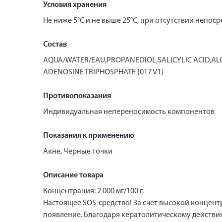
Условия хранения
Не ниже 5°С и не выше 25°С, при отсутствии непос
Состав
AQUA/WATER/EAU,PROPANEDIOL,SALICYLIC ACID,A
ADENOSINE TRIPHOSPHATE {017 V1}
Противопоказания
Индивидуальная непереносимость компонентов
Показания к применению
Акне, Черные точки
Описание товара
Концентрация: 2 000 мг/100 г.
Настоящее SOS-средство! За счет высокой концен
появление. Благодаря кератолитическому действию