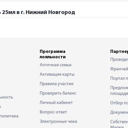
 25мл в г. Нижний Новгород
Программа
Партне
лояльности
Проведе
Аптечная семья
Франчай
Активация карты
Портал 
Правила участия
Предлож
Проверить баланс
площади
ьность
Личный кабинет
Отбор п
в
Вопрос-ответ
Докумен
политика
Электронные чеки
Собстве
е
Марки