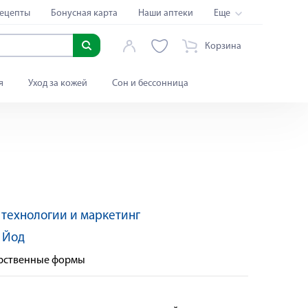
ецепты
Бонусная карта
Наши аптеки
Еще
Корзина
я
Уход за кожей
Сон и бессонница
технологии и маркетинг
:
Йод
арственные формы