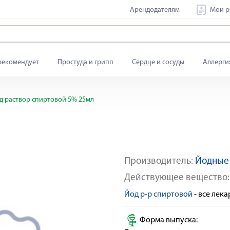
Арендодателям
Мои р
рекомендует
Простуда и грипп
Сердце и сосуды
Аллерги
д раствор спиртовой 5% 25мл
Производитель:
Йодные 
Действующее вещество
Йод р-р спиртовой
- все лек
Форма выпуска: