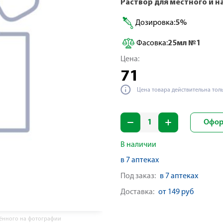
Раствор для местного и 
Дозировка:
5%
Фасовка:
25мл №1
Цена:
71
Цена товара действительна тол
Офор
В наличии
в 7 аптеках
Под заказ:
в 7 аптеках
Доставка:
от 149 руб
жённого на фотографии