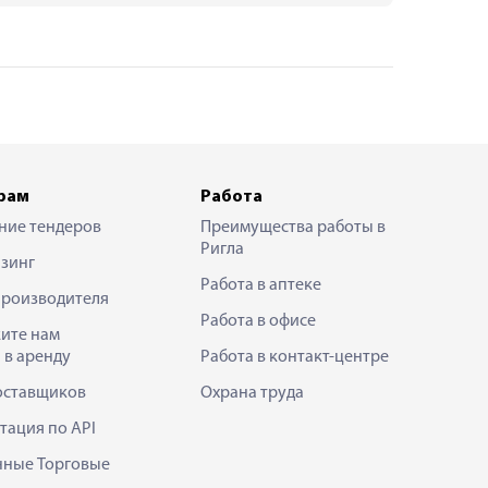
рам
Работа
ние тендеров
Преимущества работы в
Ригла
зинг
Работа в аптеке
производителя
Работа в офисе
ите нам
 в аренду
Работа в контакт-центре
оставщиков
Охрана труда
тация по API
нные Торговые