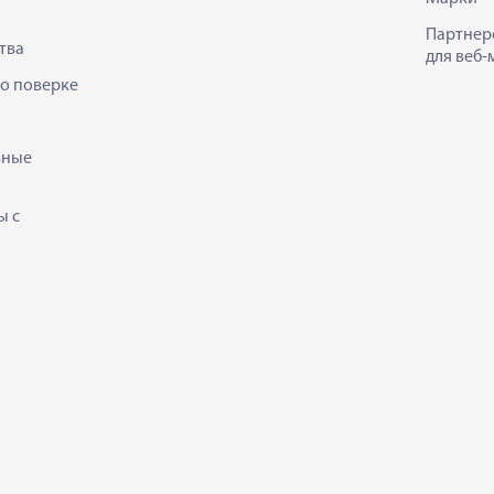
Партнер
тва
для веб-
 о поверке
ьные
ы с