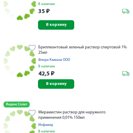
В наличии
35
₽
В корзину
Бриллиантовый зеленый раствор спиртовой 1%
25мл
Флора Кавказа ООО
В наличии
42,5
₽
В корзину
Яндекс Сплит
Мирамистин раствор для наружного
применения 0,01% 150мл
Инфамед
В наличии