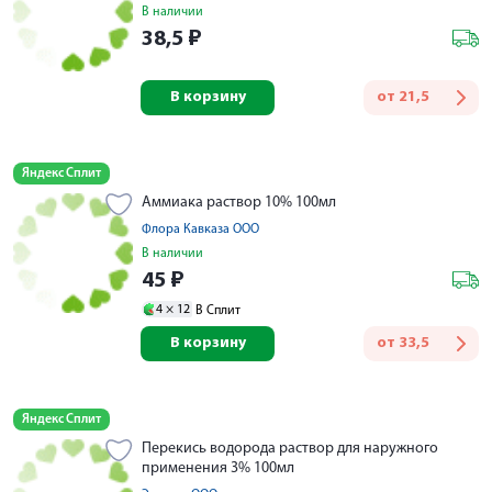
В наличии
38,5
₽
В корзину
от
21,5
Яндекс Сплит
Аммиака раствор 10% 100мл
Флора Кавказа ООО
В наличии
45
₽
4 ×
12
В Сплит
В корзину
от
33,5
Яндекс Сплит
Перекись водорода раствор для наружного
применения 3% 100мл