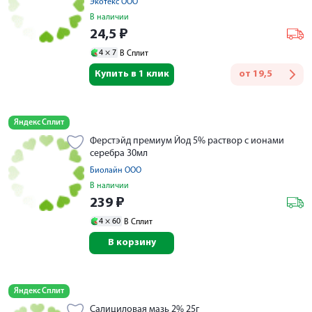
Экотекс ООО
В наличии
24,5
₽
4 ×
7
В Сплит
Купить в 1 клик
от
19,5
Яндекс Сплит
Ферстэйд премиум Йод 5% раствор с ионами
серебра 30мл
Биолайн ООО
В наличии
239
₽
4 ×
60
В Сплит
В корзину
Яндекс Сплит
Салициловая мазь 2% 25г