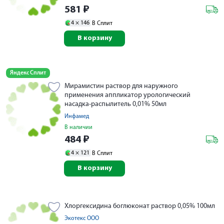
581
₽
4 ×
146
В Сплит
В корзину
Яндекс Сплит
Мирамистин раствор для наружного
применения аппликатор урологический
насадка-распылитель 0,01% 50мл
Инфамед
В наличии
484
₽
4 ×
121
В Сплит
В корзину
Хлоргексидина боглюконат раствор 0,05% 100мл
Экотекс ООО