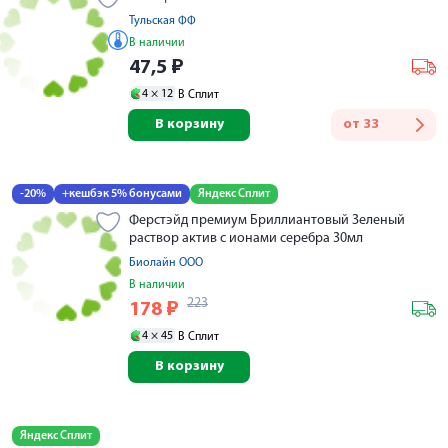
Тульская ФФ
В наличии
47,5
₽
4 ×
12
В Сплит
В корзину
от
33
-20%
+кешбэк 5% бонусами
Яндекс Сплит
Ферстэйд премиум Бриллиантовый Зеленый
раствор актив с ионами серебра 30мл
Биолайн ООО
В наличии
223
178
₽
4 ×
45
В Сплит
В корзину
Яндекс Сплит