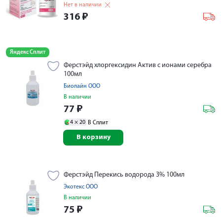
Нет в наличии
316
₽
Яндекс Сплит
Ферстэйд хлоргексидин Актив с ионами серебра
100мл
Биолайн ООО
В наличии
77
₽
4 ×
20
В Сплит
В корзину
Ферстэйд Перекись водорода 3% 100мл
Экотекс ООО
В наличии
75
₽