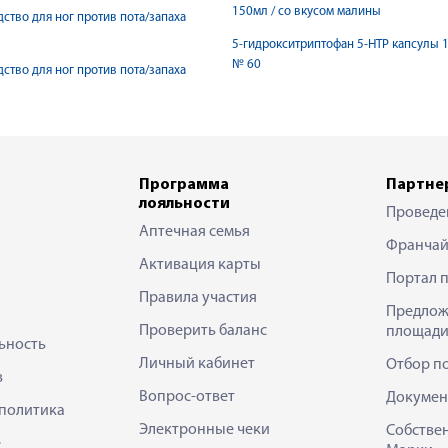
150мл / со вкусом малины
дство для ног против пота/запаха
5-гидрокситриптофан 5-HTP капсулы 
№ 60
дство для ног против пота/запаха
Программа
Партне
лояльности
Проведе
Аптечная семья
Франчай
Активация карты
Портал 
Правила участия
Предлож
Проверить баланс
площади
ьность
Личный кабинет
Отбор п
в
Вопрос-ответ
Докумен
политика
Электронные чеки
Собстве
е