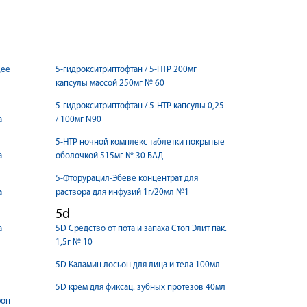
щее
5-гидрокситриптофтан / 5-HTP 200мг
капсулы массой 250мг № 60
5-гидрокситриптофтан / 5-HTP капсулы 0,25
а
/ 100мг N90
5-НТР ночной комплекс таблетки покрытые
а
оболочкой 515мг № 30 БАД
5-Фторурацил-Эбеве концентрат для
а
раствора для инфузий 1г/20мл №1
5d
а
5D Cредство от пота и запаха Стоп Элит пак.
1,5г № 10
5D Каламин лосьон для лица и тела 100мл
5D крем для фиксац. зубных протезов 40мл
роп