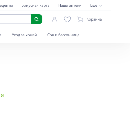
ецепты
Бонусная карта
Наши аптеки
Еще
Корзина
я
Уход за кожей
Сон и бессонница
Я