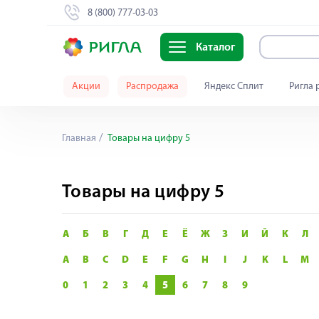
8 (800) 777-03-03
Каталог
Акции
Распродажа
Яндекс Сплит
Ригла 
Главная
Товары на цифру 5
Товары на цифру 5
А
Б
В
Г
Д
Е
Ё
Ж
З
И
Й
К
Л
A
B
C
D
E
F
G
H
I
J
K
L
M
0
1
2
3
4
5
6
7
8
9