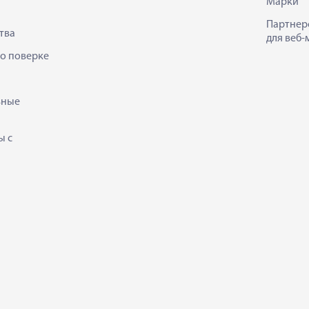
Марки
Партнер
тва
для веб-
 о поверке
ьные
ы с