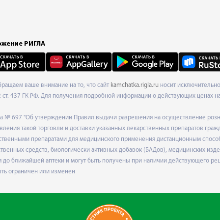
жение РИГЛА
Обращаем ваше внимание на то, что сайт
kamchatka.rigla.ru
носит исключительно
ст. 437 ГК РФ. Для получения подробной информации о действующих ценах на 
ода № 697 "Об утверждении Правил выдачи разрешения на осуществление роз
ления такой торговли и доставки указанных лекарственных препаратов граж
твенными препаратами для медицинского применения дистанционным способом
венных средств, биологически активных добавок (БАДов), медицинских издел
 до ближайшей аптеки и могут быть получены при наличии действующего рец
ыть ограничен или изменен