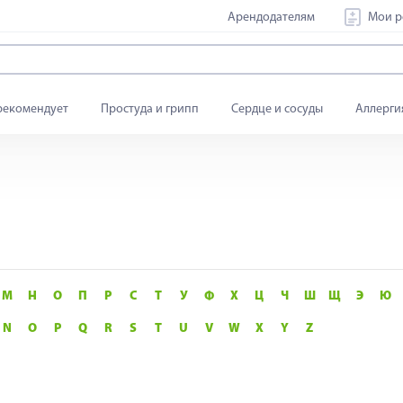
Арендодателям
Мои р
рекомендует
Простуда и грипп
Сердце и сосуды
Аллерги
М
Н
О
П
Р
С
Т
У
Ф
Х
Ц
Ч
Ш
Щ
Э
Ю
N
O
P
Q
R
S
T
U
V
W
X
Y
Z