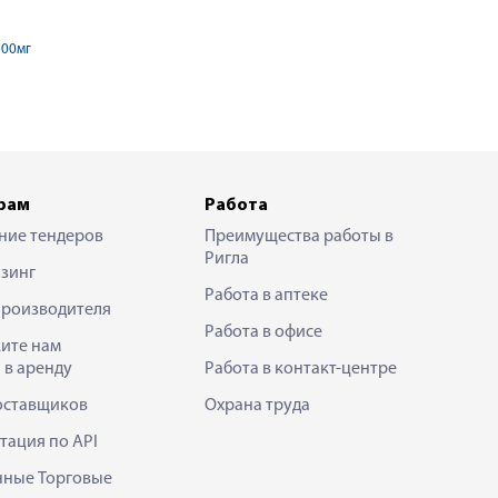
100мг
рам
Работа
ние тендеров
Преимущества работы в
Ригла
зинг
Работа в аптеке
производителя
Работа в офисе
ите нам
 в аренду
Работа в контакт-центре
оставщиков
Охрана труда
тация по API
нные Торговые