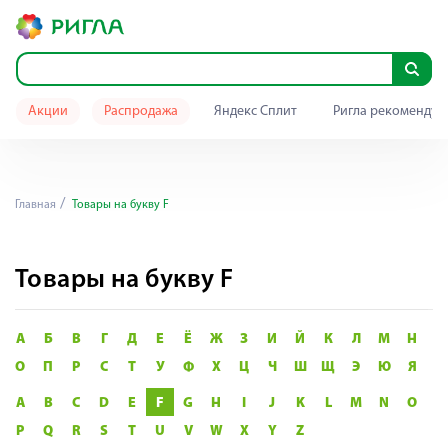
Акции
Распродажа
Яндекс Сплит
Ригла рекомендуе
Главная
Товары на букву F
Товары на букву F
А
Б
В
Г
Д
Е
Ё
Ж
З
И
Й
К
Л
М
Н
О
П
Р
С
Т
У
Ф
Х
Ц
Ч
Ш
Щ
Э
Ю
Я
A
B
C
D
E
F
G
H
I
J
K
L
M
N
O
P
Q
R
S
T
U
V
W
X
Y
Z