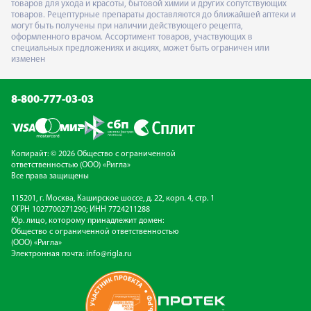
товаров для ухода и красоты, бытовой химии и других сопутствующих
товаров. Рецептурные препараты доставляются до ближайшей аптеки и
могут быть получены при наличии действующего рецепта,
оформленного врачом. Ассортимент товаров, участвующих в
специальных предложениях и акциях, может быть ограничен или
изменен
8-800-777-03-03
Копирайт: © 2026 Общество с ограниченной
ответственностью (ООО) «Ригла»
Все права защищены
115201, г. Москва, Каширское шоссе, д. 22, корп. 4, стр. 1
ОГРН 1027700271290; ИНН 7724211288
Юр. лицо, которому принадлежит домен:
Общество с ограниченной ответственностью
(ООО) «Ригла»
Электронная почта:
info@rigla.ru