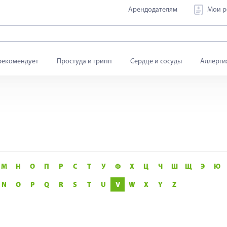
Арендодателям
Мои р
рекомендует
Простуда и грипп
Сердце и сосуды
Аллерги
М
Н
О
П
Р
С
Т
У
Ф
Х
Ц
Ч
Ш
Щ
Э
Ю
N
O
P
Q
R
S
T
U
V
W
X
Y
Z