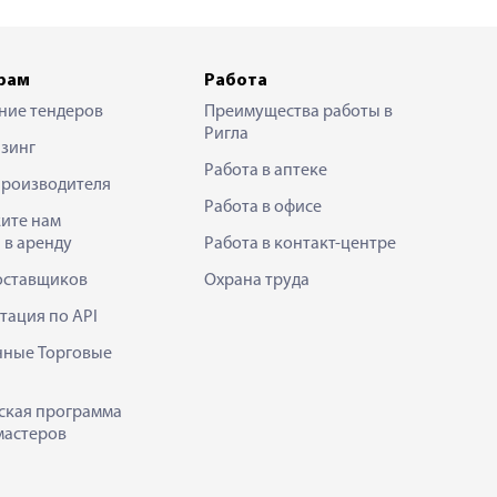
рам
Работа
ние тендеров
Преимущества работы в
Ригла
зинг
Работа в аптеке
производителя
Работа в офисе
ите нам
 в аренду
Работа в контакт-центре
оставщиков
Охрана труда
тация по API
нные Торговые
ская программа
мастеров