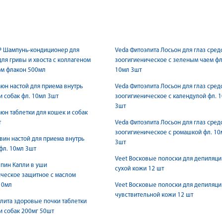
P Шампунь-кондиционер для
Veda Фитоэлита Лосьон для глаз сред
ля гривы и хвоста с коллагеном
зоогигиеническое с зеленым чаем фл
ом флакон 500мл
10мл 3шт
аюн настой для приема внутрь
Veda Фитоэлита Лосьон для глаз сред
и собак фл. 10мл 3шт
зоогигиеническое с календулой фл. 
3шт
аюн таблетки для кошек и собак
т
Veda Фитоэлита Лосьон для глаз сред
зоогигиеническое с ромашкой фл. 10
вин настой для приема внутрь
3шт
фл. 10мл 3шт
Veet Восковые полоски для депиляци
пин Капли в уши
сухой кожи 12 шт
ческое защитное с маслом
10мл
Veet Восковые полоски для депиляци
чувствительной кожи 12 шт
лита здоровые почки таблетки
и собак 200мг 50шт