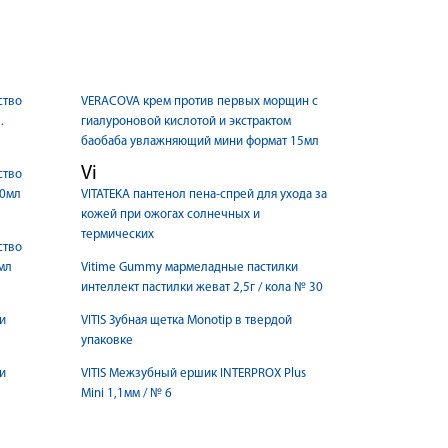
ство
VERACOVA крем против первых морщин c
.
гиалуроновой кислотой и экстрактом
баобаба увлажняющий мини формат 15мл
Vi
ство
10мл
VITATEKA пантенол пена-спрей для ухода за
кожей при ожогах солнечных и
термических
ство
мл
Vitime Gummy мармеладные пастилки
интеллект пастилки жеват 2,5г / кола № 30
и
VITIS Зубная щетка Monotip в твердой
упаковке
и
VITIS Межзубный ершик INTERPROX Plus
Mini 1,1мм / № 6