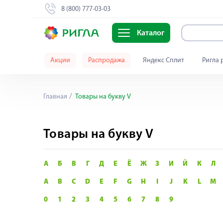
8 (800) 777-03-03
Каталог
Акции
Распродажа
Яндекс Сплит
Ригла 
Главная
Товары на букву V
Товары на букву V
А
Б
В
Г
Д
Е
Ё
Ж
З
И
Й
К
Л
A
B
C
D
E
F
G
H
I
J
K
L
M
0
1
2
3
4
5
6
7
8
9