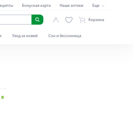
ецепты
Бонусная карта
Наши аптеки
Еще
Корзина
я
Уход за кожей
Сон и бессонница
Я