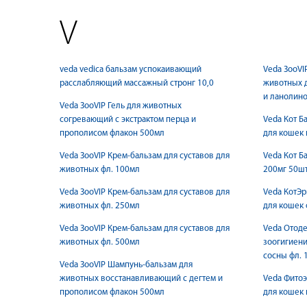
V
veda vedica бальзам успокаивающий
Veda ЗооVI
расслабляющий массажный стронг 10,0
животных д
и ланолин
Veda ЗооVIP Гель для животных
согревающий с экстрактом перца и
Veda Кот Б
прополисом флакон 500мл
для кошек 
Veda ЗооVIP Крем-бальзам для суставов для
Veda Кот Б
животных фл. 100мл
200мг 50ш
Veda ЗооVIP Крем-бальзам для суставов для
Veda КотЭр
животных фл. 250мл
для кошек 
Veda ЗооVIP Крем-бальзам для суставов для
Veda Отоде
животных фл. 500мл
зоогигиени
сосны фл. 
Veda ЗооVIP Шампунь-бальзам для
животных восстанавливающий с дегтем и
Veda Фитоэ
прополисом флакон 500мл
для кошек 