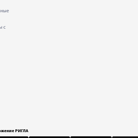
ьные
ы с
жение РИГЛА