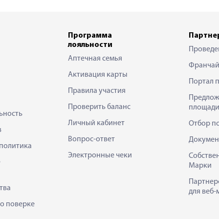
Программа
Партне
лояльности
Проведе
Аптечная семья
Франчай
Активация карты
Портал 
Правила участия
Предлож
Проверить баланс
площади
ьность
Личный кабинет
Отбор п
в
Вопрос-ответ
Докумен
политика
Электронные чеки
Собстве
е
Марки
Партнер
тва
для веб-
 о поверке