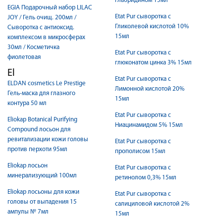
глабридином 15мл
EGIA Подарочный набор LILAC
Etat Pur сыворотка с
JOY / Гель очищ. 200мл /
Гликолевой кислотой 10%
Сыворотка с антиоксид.
15мл
комплексом в микросферах
30мл / Косметичка
Etat Pur сыворотка с
фиолетовая
глюконатом цинка 3% 15мл
El
Etat Pur сыворотка с
ELDAN cosmetics Le Prestige
Лимонной кислотой 20%
Гель-маска для глазного
15мл
контура 50 мл
Etat Pur сыворотка с
Eliokap Botanical Purifying
Ниацинамидом 5% 15мл
Compound лосьон для
ревитализации кожи головы
Etat Pur сыворотка с
против перхоти 95мл
прополисом 15мл
Eliokap лосьон
Etat Pur сыворотка с
минерализующий 100мл
ретинолом 0,3% 15мл
Eliokap лосьоны для кожи
Etat Pur сыворотка с
головы от выпадения 15
салициловой кислотой 2%
ампулы № 7мл
15мл