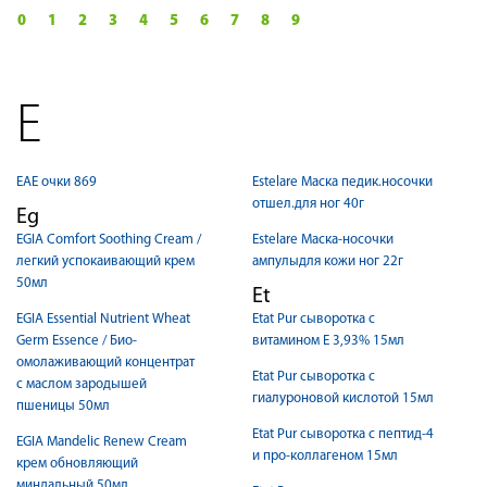
0
1
2
3
4
5
6
7
8
9
E
EAE очки 869
Estelare Маска педик.носочки
отшел.для ног 40г
Eg
EGIA Comfort Soothing Cream /
Estelare Маска-носочки
легкий успокаивающий крем
ампулыдля кожи ног 22г
50мл
Et
EGIA Essential Nutrient Wheat
Etat Pur cыворотка с
Germ Essence / Био-
витамином Е 3,93% 15мл
омолаживающий концентрат
Etat Pur cыворотка с
с маслом зародышей
гиалуроновой кислотой 15мл
пшеницы 50мл
Etat Pur cыворотка с пептид-4
EGIA Mandelic Renew Cream
и про-коллагеном 15мл
крем обновляющий
миндальный 50мл