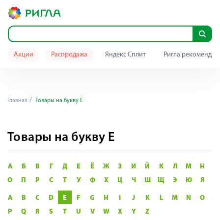
Акции
Распродажа
Яндекс Сплит
Ригла рекомендуе
Главная
Товары на букву E
Товары на букву E
А
Б
В
Г
Д
Е
Ё
Ж
З
И
Й
К
Л
М
Н
О
П
Р
С
Т
У
Ф
Х
Ц
Ч
Ш
Щ
Э
Ю
Я
A
B
C
D
E
F
G
H
I
J
K
L
M
N
O
P
Q
R
S
T
U
V
W
X
Y
Z