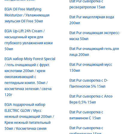
Etat Pur cыворотка с
ресвератролом 15мл
EGIA Oil Free Matifying
Moisturizer / Увлажняющая
Etat Pur мицеллярная вода
эмульсия Oil Free 50мл
200мл
EGIA Up-Lift 24h Cream /
Etat Pur очищающая экспресс-
насыщенный крем для
маска 50мл
глубокого увлажнения кожи
Etat Pur очищающий гель для
50мл
лица 200мл
EGIA набор Misty Forest Special
Etat Pur очищающий мусс
/ гель очищающий с фрукт.
150мл
кислотами 200мл / крем
омолаживающий с
Etat Pur сыворотка с D-
пептидным компл. 50мл /
Пантенолом 5% 15мл
косметичка зеленая / свеча
120г
Etat Pur сыворотка с Алоэ
Вера 0,5% 15мл
EGIA подарочный набор
ELECTRIC GLOW / Мусс
Etat Pur сыворотка с
нежный очищающий 200мл /
витамином С 15мл
Крем нежный питательный
Etat Pur сыворотка с
50мл / Косметичка синяя