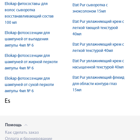
Eliokap фитосоставы для
Etat Pur сыворотка с
волос сыворотка
эноксолоном 15мл
восстанавливающий состав
Etat Pur увлажняющий крем с
100 мл
легкой тающей текстурой
Eliokap фотоэссенции для
40мл
шампуней от выпадения
Etat Pur увлажняющий крем с
ампулы 4мл № 6
легкой текстурой 40мл
Eliokap фотоэссенции для
Etat Pur увлажняющий крем с
шампуней от жирной перхоти
насыщенной текстурой 40мл
ампулы 4мл № 6
Etat Pur увлажняющий флюид
Eliokap фотоэссенции для
для области контура глаз
шампуней от сухой перхоти
15мл
ампулы 4мл № 6
Es
Помощь
Как сделать заказ
Оплата и бронирование