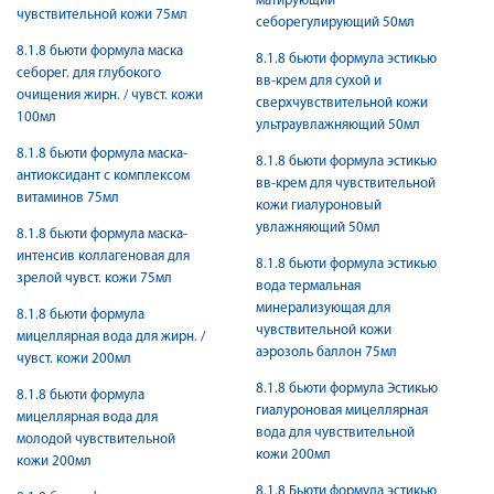
матирующий
чувствительной кожи 75мл
себорегулирующий 50мл
8.1.8 бьюти формула маска
8.1.8 бьюти формула эстикью
себорег. для глубокого
вв-крем для сухой и
очищения жирн. / чувст. кожи
сверхчувствительной кожи
100мл
ультраувлажняющий 50мл
8.1.8 бьюти формула маска-
8.1.8 бьюти формула эстикью
антиоксидант с комплексом
вв-крем для чувствительной
витаминов 75мл
кожи гиалуроновый
увлажняющий 50мл
8.1.8 бьюти формула маска-
интенсив коллагеновая для
8.1.8 бьюти формула эстикью
зрелой чувст. кожи 75мл
вода термальная
минерализующая для
8.1.8 бьюти формула
чувствительной кожи
мицеллярная вода для жирн. /
аэрозоль баллон 75мл
чувст. кожи 200мл
8.1.8 бьюти формула Эстикью
8.1.8 бьюти формула
гиалуроновая мицеллярная
мицеллярная вода для
вода для чувствительной
молодой чувствительной
кожи 200мл
кожи 200мл
8.1.8 Бьюти формула эстикью