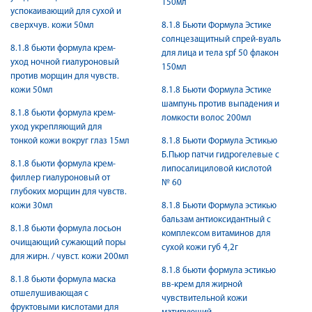
150мл
успокаивающий для сухой и
сверхчув. кожи 50мл
8.1.8 Бьюти Формула Эстике
солнцезащитный спрей-вуаль
8.1.8 бьюти формула крем-
для лица и тела spf 50 флакон
уход ночной гиалуроновый
150мл
против морщин для чувств.
кожи 50мл
8.1.8 Бьюти Формула Эстике
шампунь против выпадения и
8.1.8 бьюти формула крем-
ломкости волос 200мл
уход укрепляющий для
тонкой кожи вокруг глаз 15мл
8.1.8 Бьюти Формула Эстикью
Б.Пьюр патчи гидрогелевые с
8.1.8 бьюти формула крем-
липосалициловой кислотой
филлер гиалуроновый от
№ 60
глубоких морщин для чувств.
кожи 30мл
8.1.8 Бьюти Формула эстикью
бальзам антиоксидантный с
8.1.8 бьюти формула лосьон
комплексом витаминов для
очищающий сужающий поры
сухой кожи губ 4,2г
для жирн. / чувст. кожи 200мл
8.1.8 бьюти формула эстикью
8.1.8 бьюти формула маска
вв-крем для жирной
отшелушивающая с
чувствительной кожи
фруктовыми кислотами для