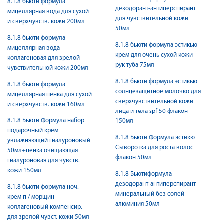
8.1.8 бьюти формула
дезодорант-антиперспирант
мицеллярная вода для сухой
для чувствительной кожи
и сверхчувств. кожи 200мл
50мл
8.1.8 бьюти формула
8.1.8 бьюти формула эстикью
мицеллярная вода
крем для очень сухой кожи
коллагеновая для зрелой
рук туба 75мл
чувствительной кожи 200мл
8.1.8 бьюти формула эстикью
8.1.8 бьюти формула
солнцезащитное молочко для
мицеллярная пенка для сухой
сверхчувствительной кожи
и сверхчувств. кожи 160мл
лица и тела spf 50 флакон
8.1.8 Бьюти Формула набор
150мл
подарочный крем
8.1.8 Бьюти Формула эстикю
увлажняющий гиалуроновый
Сыворотка для роста волос
50мл+пенка очищающая
флакон 50мл
гиалуроновая для чувств.
кожи 150мл
8.1.8 Бьютиформула
дезодорант-антиперспирант
8.1.8 бьюти формула ноч.
минеральный без солей
крем п / морщин
алюминия 50мл
коллагеновый компенсир.
для зрелой чувст. кожи 50мл