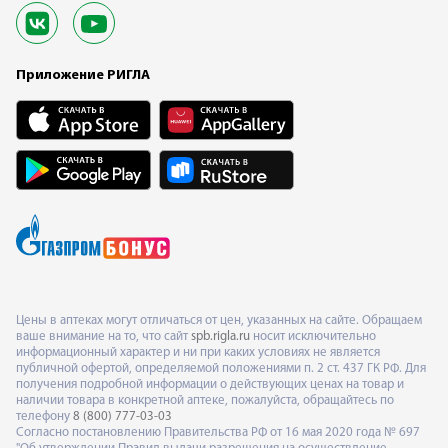
Приложение РИГЛА
Цены в аптеках могут отличаться от цен, указанных на сайте. Обращаем
ваше внимание на то, что сайт
spb.rigla.ru
носит исключительно
информационный характер и ни при каких условиях не является
публичной офертой, определяемой положениями п. 2 ст. 437 ГК РФ. Для
получения подробной информации о действующих ценах на товар и
наличии товара в конкретной аптеке, пожалуйста, обращайтесь по
телефону
8 (800) 777-03-03
Согласно постановлению Правительства РФ от 16 мая 2020 года № 697