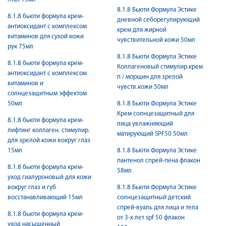
8.1.8 Бьюти Формула Эстике
8.1.8 бьюти формула крем-
дневной себорегулирующий
антиоксидант с комплексом
крем для жирной
витаминов для сухой кожи
чувствительной кожи 50мл
рук 75мл
8.1.8 Бьюти Формула Эстике
8.1.8 бьюти формула крем-
Коллагеновый стимулир.крем
антиоксидант с комплексом
п / морщин для зрелой
витаминов и
чувств.кожи 50мл
солнцезащитным эффектом
50мл
8.1.8 Бьюти Формула Эстике
Крем солнцезащитный для
8.1.8 бьюти формула крем-
лица увлажняющий
лифтинг коллаген. стимулир.
матирующий SPF50 50мл
для зрелой кожи вокруг глаз
15мл
8.1.8 Бьюти Формула Эстике
пантенол спрей-пена флакон
8.1.8 бьюти формула крем-
58мл
уход гиалуроновый для кожи
вокруг глаз и губ
8.1.8 Бьюти Формула Эстике
восстанавливающий 15мл
солнцезащитный детский
спрей-вуаль для лица и тела
8.1.8 бьюти формула крем-
от 3-х лет spf 50 флакон
уход насыщенный