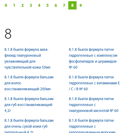
0
1
2
3
4
5
6
7
8
9
8
8.1.8 бьюти формула аква-
8.1.8 бьюти формула патчи
флюид гиалуроновый
гидрогелевые c комплексом
увлажняющий для
фосфолипидов и церамидов
чувствительной кожи 50мл
№ 60
8.1.8 бьюти формула бальзам
8.1.8 бьюти формула патчи
для волос
гидрогелевые с витаминами Е
восстанавливающий 200мл
/ С / В № 60
8.1.8 бьюти формула бальзам
8.1.8 бьюти формула патчи
для губ восстанавливающий
гидрогелевые с
4,2г
гиалуроновой кислотой № 60
8.1.8 бьюти формула бальзам
8.1.8 бьюти формула патчи
для очень сухой кожи губ
гидрогелевые с
питательный 4,2г
гидролизованным морским