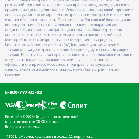
"Об утверждении Правил выдачи разрешения на осуществление
розничной торговли лекарственными препаратами для медицинского
применения дистанционным способом, осуществления такой торговли и
доставки указанных лекарственных препаратов гражданам и внесении
изменений в некоторые акты Правительства Российской Федерации по
вопросу розничной торговли лекарственными препаратами для
медицинского применения дистанционным способом", курьерская
доставка из интернет-аптеки возможна только для определённых
категорий товаров: безрецептурных лекарственных средств,
биологически активных добавок (БАДов), медицинских изделий,
товаров для ухода и красоты, бытовой химии и других сопутствующих
товаров. Рецептурные препараты доставляются до ближайшей аптеки и
могут быть получены при наличии действующего рецепта,
оформленного врачом. Ассортимент товаров, участвующих в
специальных предложениях и акциях, может быть ограничен или
изменен
8-800-777-03-03
Копирайт: © 2026 Общество с ограниченной
ответственностью (ООО) «Ригла»
Все права защищены
115201, г. Москва, Каширское шоссе, д. 22, корп. 4, стр. 1