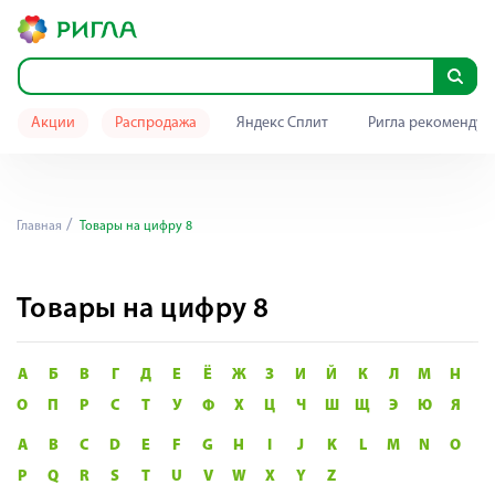
Акции
Распродажа
Яндекс Сплит
Ригла рекомендуе
Главная
Товары на цифру 8
Товары на цифру 8
А
Б
В
Г
Д
Е
Ё
Ж
З
И
Й
К
Л
М
Н
О
П
Р
С
Т
У
Ф
Х
Ц
Ч
Ш
Щ
Э
Ю
Я
A
B
C
D
E
F
G
H
I
J
K
L
M
N
O
P
Q
R
S
T
U
V
W
X
Y
Z