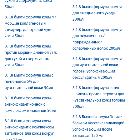
сухой и сверхчувств. кожи
50мл
8.1.8 бьюти формула шампунь
для ежедневного ухода
8.1.8 бьюти формула крем п /
200мл
морщин коллагеновый
стимулир. для зрелой чувст.
8.1.8 бьюти формула шампунь
кожи 50мл
для окрашенных /
поврежденных /
8.1.8 бьюти формула крем
ослабленных волос 200мл
против морщин дневной увл.
для сухой и сверхчувств.
8.1.8 бьюти формула шампунь
кожи 50мл
для чувствительной кожи
головы успокаивающий
8.1.8 Бьюти формула крем с
бессульфатный 200мл
пантенолом 5% для
чувствительной кожи 50мл
8.1.8 бьюти формула эстик
шампунь против перхоти для
8.1.8 бьюти формула крем-
чувствительной кожи головы
антиоксидант ночной с
200мл
комплексом витаминов 50мл
8.1.8 Бьюти Формула Эстике
8.1.8 бьюти формула крем-
бальзам восстанавливающий
антиоксидант с комплексом
успокаивающий после
витаминов для кожи вокруг
загара,фл. 150 мл
глаз 15мл