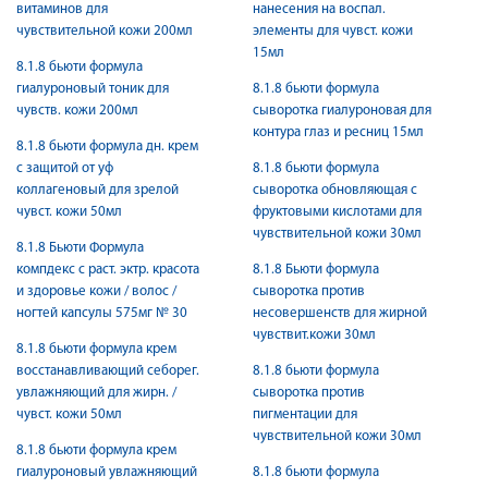
витаминов для
нанесения на воспал.
чувствительной кожи 200мл
элементы для чувст. кожи
15мл
8.1.8 бьюти формула
гиалуроновый тоник для
8.1.8 бьюти формула
чувств. кожи 200мл
сыворотка гиалуроновая для
контура глаз и ресниц 15мл
8.1.8 бьюти формула дн. крем
с защитой от уф
8.1.8 бьюти формула
коллагеновый для зрелой
сыворотка обновляющая с
чувст. кожи 50мл
фруктовыми кислотами для
чувствительной кожи 30мл
8.1.8 Бьюти Формула
компдекс с раст. эктр. красота
8.1.8 Бьюти формула
и здоровье кожи / волос /
сыворотка против
ногтей капсулы 575мг № 30
несовершенств для жирной
чувствит.кожи 30мл
8.1.8 бьюти формула крем
восстанавливающий себорег.
8.1.8 бьюти формула
увлажняющий для жирн. /
сыворотка против
чувст. кожи 50мл
пигментации для
чувствительной кожи 30мл
8.1.8 бьюти формула крем
гиалуроновый увлажняющий
8.1.8 бьюти формула