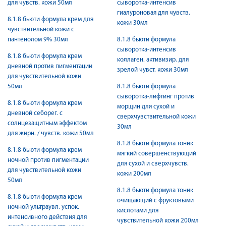
для чувств. кожи 50мл
сыворотка-интенсив
гиалуроновая для чувств.
8.1.8 бьюти формула крем для
кожи 30мл
чувствительной кожи с
пантенолом 9% 30мл
8.1.8 бьюти формула
сыворотка-интенсив
8.1.8 бьюти формула крем
коллаген. активизир. для
дневной против пигментации
зрелой чувст. кожи 30мл
для чувствительной кожи
50мл
8.1.8 бьюти формула
сыворотка-лифтинг против
8.1.8 бьюти формула крем
морщин для сухой и
дневной себорег. с
сверхчувствительной кожи
солнцезащитным эффектом
30мл
для жирн. / чувств. кожи 50мл
8.1.8 бьюти формула тоник
8.1.8 бьюти формула крем
мягкий совершенствующий
ночной против пигментации
для сухой и сверхчувств.
для чувствительной кожи
кожи 200мл
50мл
8.1.8 бьюти формула тоник
8.1.8 бьюти формула крем
очищающий с фруктовыми
ночной ультраувл. успок.
кислотами для
интенсивного действия для
чувствительной кожи 200мл